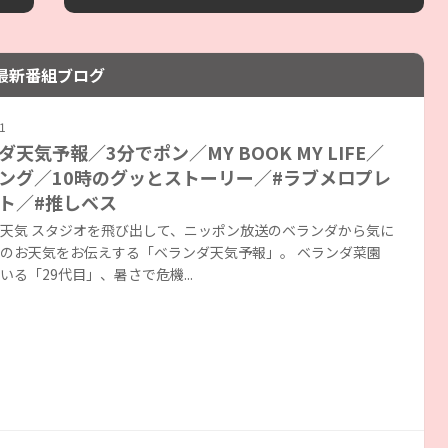
最新番組ブログ
1
ダ天気予報／3分でポン／MY BOOK MY LIFE／
ング／10時のグッとストーリー／#ラブメロプレ
ト／#推しベス
天気 スタジオを飛び出して、ニッポン放送のベランダから気に
のお天気をお伝えする「ベランダ天気予報」。 ベランダ菜園
いる「29代目」、暑さで危機...