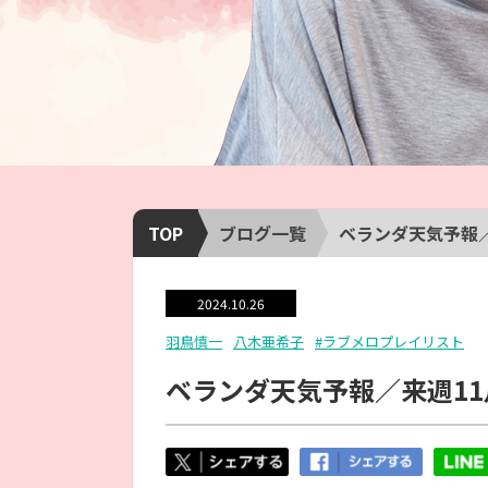
TOP
ブログ一覧
ベランダ天気予報／
2024.10.26
羽鳥慎一
八木亜希子
#ラブメロプレイリスト
ベランダ天気予報／来週11