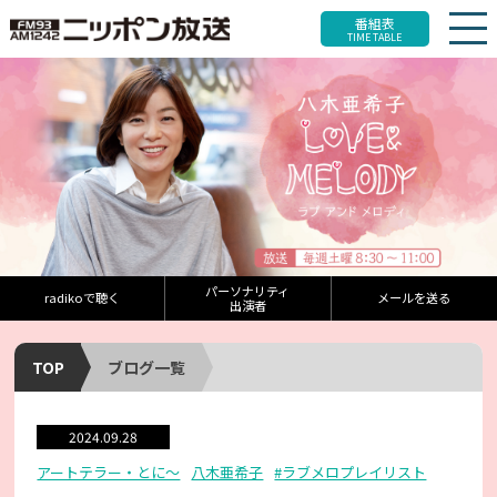
番組表
TIME TABLE
パーソナリティ
radikoで聴く
メールを送る
出演者
TOP
ブログ一覧
2024.09.28
アートテラー・とに～
八木亜希子
#ラブメロプレイリスト