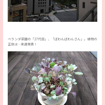
ベランダ菜園の「27代目」、「ぼわんぼわんさん」。植物の
正体は…来週発表！