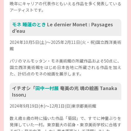
晩年にキャリアの代表作ともいえる作品を多く発表している
アーティストです。
モネ 睡蓮のとき
Le dernier Monet : Paysages
d’eau
2024年10月5日(土)〜2025年2月11日(火・祝)国立西洋美術
館
パリのマルモッタン・モネ美術館の所蔵作品およそ50点に、
国立西洋美術館をはじめ日本各地に所蔵される作品を加え
た、計65点のモネの絵画を展示します。
イチオシ「
田中一村展
奄美の光 魂の絵画 Tanaka
Isson」
2024年9月19日(木)～12月1日(日)東京都美術館
数え歳８歳の時に描いた作品「菊図」で、すでに神童ぶりを
発揮していた一村。東京藝大の前身・東京美術学校に合格す