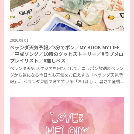
2026.08.01
ベランダ天気予報／3分でポン／MY BOOK MY LIFE
／平成ソング／10時のグッとストーリー／#ラブメロ
プレイリスト／#推しベス
ベランダ天気 スタジオを飛び出して、ニッポン放送のベラン
ダから気になる今日のお天気をお伝えする「ベランダ天気予
報」。 ベランダ菜園で育てている「29代目」、暑さで危機...