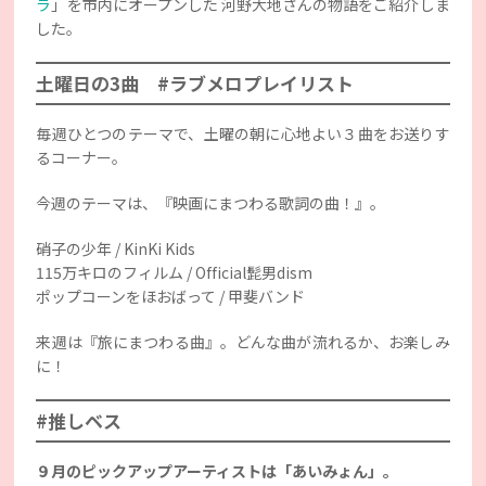
ラ
」を市内にオープンした 河野大地さんの物語をご紹介しま
した。
土曜日の3曲 #ラブメロプレイリスト
毎週ひとつのテーマで、土曜の朝に心地よい３曲をお送りす
るコーナー。
今週のテーマは、『映画にまつわる歌詞の曲！』。
硝子の少年 / KinKi Kids
115万キロのフィルム / Official髭男dism
ポップコーンをほおばって / 甲斐バンド
来週は『旅にまつわる曲』。どんな曲が流れるか、お楽しみ
に！
#推しベス
９月のピックアップアーティストは「あいみょん」。