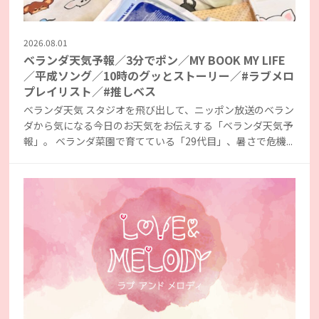
2026.08.01
ベランダ天気予報／3分でポン／MY BOOK MY LIFE
／平成ソング／10時のグッとストーリー／#ラブメロ
プレイリスト／#推しベス
ベランダ天気 スタジオを飛び出して、ニッポン放送のベラン
ダから気になる今日のお天気をお伝えする「ベランダ天気予
報」。 ベランダ菜園で育てている「29代目」、暑さで危機...