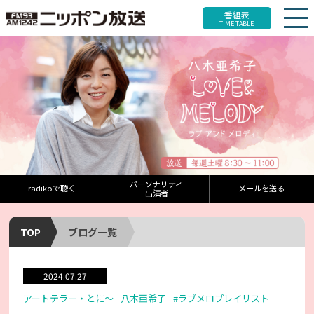
番組表
TIME TABLE
パーソナリティ
radikoで聴く
メールを送る
出演者
TOP
ブログ一覧
2024.07.27
アートテラー・とに～
八木亜希子
#ラブメロプレイリスト