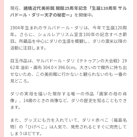
現在、
諸橋近代美術館 開館25周年記念「生誕120周年 サル
バドール・ダリー天才の秘密ー」
を開催中。
1904年生まれのサルバドール・ダリは、今年で生誕120周
年。さらに、シュルレアリスム宣言100年の記念すべき節
目。所蔵品を中心にダリの生涯を概観し、ダリの渡米以降の
活動に注目します。
目玉作品は、サルバドール・ダリ《
テトゥアン
の大会戦》19
62年 油彩・画布 304.0×396.0cm。大きいので館外に持ち出
せないため、この美術館に行かないと観られないのも 一番の
見どころ。
ダリの実母を描いた現存する唯一の作品「画家の母の肖
像」、14歳のときの肖像など、ダリの歴史を知ることもでき
ます。
また、グッズにも力を入れていて、ダリ×赤べこ（福島名
物）の「ひげべこ」は人気で、発売されるとすぐに完売して
しまうほどです。