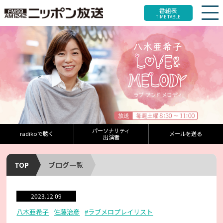
番組表
TIME TABLE
パーソナリティ
radikoで聴く
メールを送る
出演者
TOP
ブログ一覧
2023.12.09
八木亜希子
佐藤治彦
#ラブメロプレイリスト