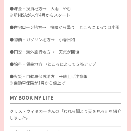
●貯金・投資地方→ 大雨 やむ
※新NISAが来年4月からスタート
●住宅ローン地方→ 快晴から曇り ところによっては小雨
●物価・ガソリン地方→ 小春日和
●円安・海外旅行地方→ 天気が回復
●給料・賃金地方 →ところによって５％アップ
●火災・自動車保険地方 →値上げ注意報
※自動車保険が1月から値上げ
MY BOOK MY LIFE
クリス・ウィタカーさんの『われら闇より天を見る』を紹介
しました。