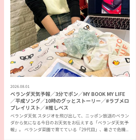
2026.08.01
ベランダ天気予報／3分でポン／MY BOOK MY LIFE
／平成ソング／10時のグッとストーリー／#ラブメロ
プレイリスト／#推しベス
ベランダ天気 スタジオを飛び出して、ニッポン放送のベラン
ダから気になる今日のお天気をお伝えする「ベランダ天気予
報」。 ベランダ菜園で育てている「29代目」、暑さで危機...