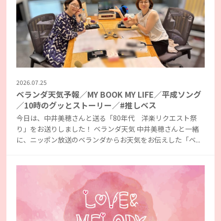
2026.07.25
ベランダ天気予報／MY BOOK MY LIFE／平成ソング
／10時のグッとストーリー／#推しベス
今日は、中井美穂さんと送る「80年代 洋楽リクエスト祭
り」をお送りしました！ ベランダ天気 中井美穂さんと一緒
に、ニッポン放送のベランダからお天気をお伝えした「ベ...