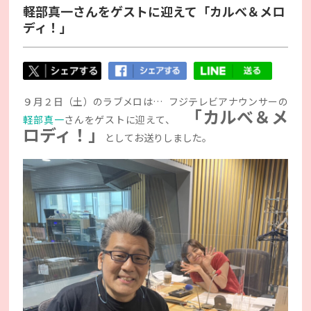
軽部真一さんをゲストに迎えて「カルべ＆メロ
ディ！」
９月２日（土）のラブメロは… フジテレビアナウンサーの
「カルべ＆メ
軽部真一
さんをゲストに迎えて、
ロディ！」
としてお送りしました。