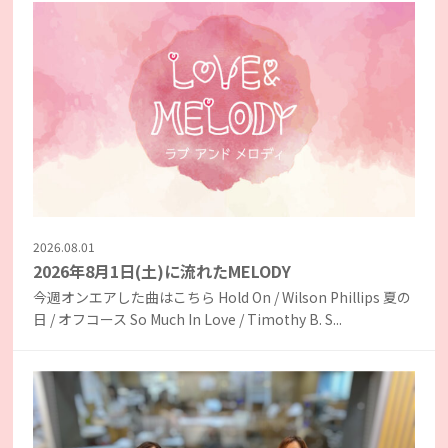
2026.08.01
2026年8月1日(土)に流れたMELODY
今週オンエアした曲はこちら Hold On / Wilson Phillips 夏の
日 / オフコース So Much In Love / Timothy B. S...