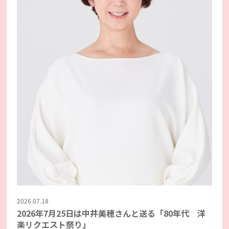
2026.07.18
2026年7月25日は中井美穂さんと送る「80年代 洋
楽リクエスト祭り」