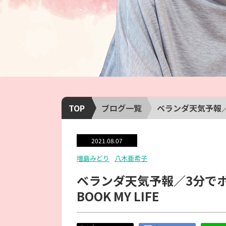
TOP
ブログ一覧
ベランダ天気予報／3
2021.08.07
増島みどり
八木亜希子
ベランダ天気予報／3分でポ
BOOK MY LIFE