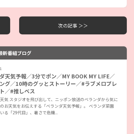
次の記事 ＞＞
最新番組ブログ
1
ダ天気予報／3分でポン／MY BOOK MY LIFE／
ング／10時のグッとストーリー／#ラブメロプレ
ト／#推しベス
天気 スタジオを飛び出して、ニッポン放送のベランダから気に
のお天気をお伝えする「ベランダ天気予報」。 ベランダ菜園
いる「29代目」、暑さで危機...