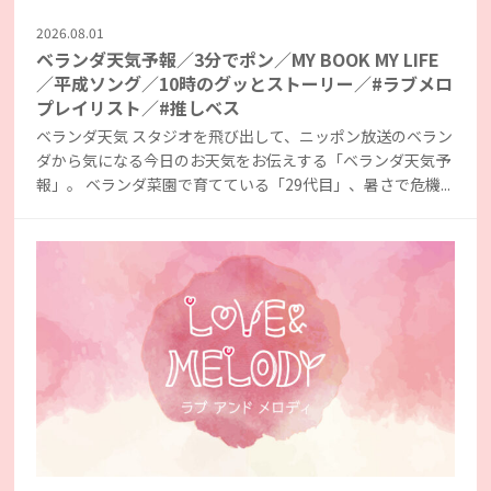
2026.08.01
ベランダ天気予報／3分でポン／MY BOOK MY LIFE
／平成ソング／10時のグッとストーリー／#ラブメロ
プレイリスト／#推しベス
ベランダ天気 スタジオを飛び出して、ニッポン放送のベラン
ダから気になる今日のお天気をお伝えする「ベランダ天気予
報」。 ベランダ菜園で育てている「29代目」、暑さで危機...