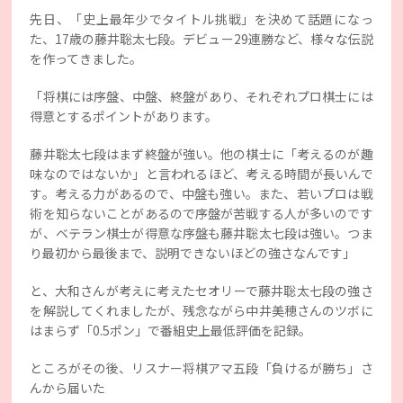
先日、「史上最年少でタイトル挑戦」を決めて話題になっ
た、17歳の藤井聡太七段。デビュー29連勝など、様々な伝説
を作ってきました。
「将棋には序盤、中盤、終盤があり、それぞれプロ棋士には
得意とするポイントがあります。
藤井聡太七段はまず終盤が強い。他の棋士に「考えるのが趣
味なのではないか」と言われるほど、考える時間が長いんで
す。考える力があるので、中盤も強い。また、若いプロは戦
術を知らないことがあるので序盤が苦戦する人が多いのです
が、ベテラン棋士が得意な序盤も藤井聡太七段は強い。つま
り最初から最後まで、説明できないほどの強さなんです」
と、大和さんが考えに考えたセオリーで藤井聡太七段の強さ
を解説してくれましたが、残念ながら中井美穂さんのツボに
はまらず「0.5ポン」で番組史上最低評価を記録。
ところがその後、リスナー将棋アマ五段「負けるが勝ち」さ
んから届いた