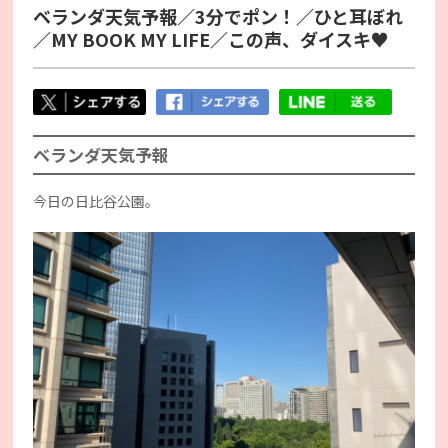
ベランダ天気予報／3分でポン！／ひと耳ぼれ
／MY BOOK MY LIFE／この声、ダイスキ♥
ベランダ天気予報
今日の日比谷公園。