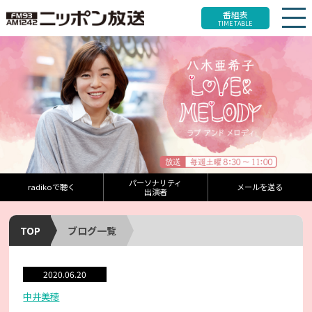
番組表
TIME TABLE
パーソナリティ
radikoで聴く
メールを送る
出演者
TOP
ブログ一覧
2020.06.20
中井美穂