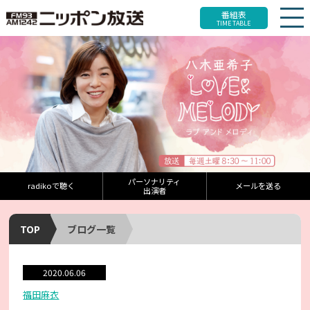
番組表
TIME TABLE
パーソナリティ
radikoで聴く
メールを送る
出演者
TOP
ブログ一覧
2020.06.06
福田麻衣