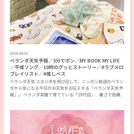
2026.08.01
ベランダ天気予報／3分でポン／MY BOOK MY LIFE
／平成ソング／10時のグッとストーリー／#ラブメロ
プレイリスト／#推しベス
ベランダ天気 スタジオを飛び出して、ニッポン放送のベラン
ダから気になる今日のお天気をお伝えする「ベランダ天気予
報」。 ベランダ菜園で育てている「29代目」、暑さで危機...