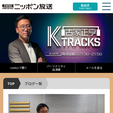
番組表
TIME TABLE
パーソナリティ
radikoで聴く
メールを送る
出演者
TOP
ブログ一覧