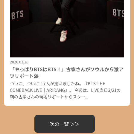
2026.03.26
「やっぱりBTSはBTS！」古家さんがソウルから激ア
ツリポート🎤
ついに、ついに！7人が揃いましたね。『BTS THE
COMEBACK LIVE｜ARIRANG』。 今週は、LIVE当日3/21の
朝の古家さんの現地リポートからスター...
次の一覧 ＞＞