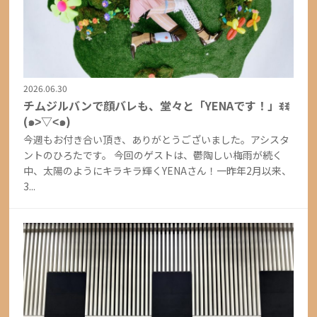
2026.06.30
チムジルバンで顔バレも、堂々と「YENAです！」ꉂꉂ
(๑˃▽˂๑)
今週もお付き合い頂き、ありがとうございました。アシスタ
ントのひろたです。 今回のゲストは、鬱陶しい梅雨が続く
中、太陽のようにキラキラ輝くYENAさん！一昨年2月以来、
3...