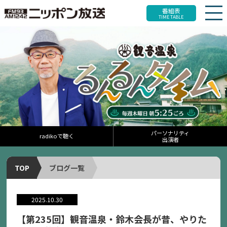
番組表
TIME TABLE
パーソナリティ
radikoで聴く
出演者
TOP
ブログ一覧
2025.10.30
【第235回】観音温泉・鈴木会長が昔、やりた