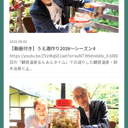
2026.08.06
【動画付き】うえ酒作り2026～シーズン4
https://youtu.be/ZVzIKqSE1w0?si=xuNTl99drx68Ix_X 8月6
日の「観音温泉るんるんタイム」でお送りした観音温泉・鈴
木会長と上...