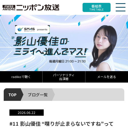
番組表
TIME TABLE
パーソナリティ
radikoで聴く
メールを送る
出演者
TOP
ブログ一覧
2026.06.22
#11 影山優佳 “喋りが止まらないですね”って