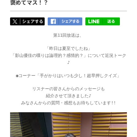
褒めてマス！？
第11回放送は、
「昨日は夏至でしたね」
「影山優佳の喋りは論理的？感情的？
」
について近況トーク
♪
◉コーナー「手がかりはいつも少し！超早押しクイズ」
リスナーの皆さんからのメッセージも
紹介させて頂きました♪
みなさんからの質問・感想もお待ちしています!!