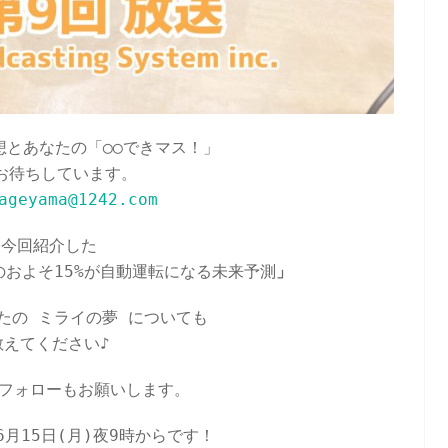
想とあなたの「◯◯できマス！」
お待ちしています。
ageyama@1242.com
今回紹介した
のおよそ15%が自動運転になる未来予測
」
たの ミライの夢 についても
教えてください♪
フォローもお願いします。
月15日(月)夜9時からです！