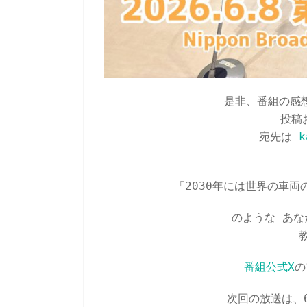
是非、番組の感
投稿
宛先は
k
「2030年には世界の車両
のような あな
番組公式X
の
次回の放送は、6