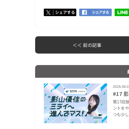
＜＜ 前の記事
2026.08.0
#17
第17回
ントをや
つも少し