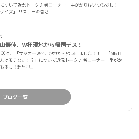
について近況トーク♪ ◉コーナー「手がかりはいつも少し！
クイズ」 リスナーの皆さ...
6
 影山優佳、W杯現地から帰国デス！
放送は、 「サッカーW杯、現地から帰国しました！！」 「MBTI
Jに人はモテない！？」について近況トーク♪ ◉コーナー「手がか
も少し！超早押...
ブログ一覧