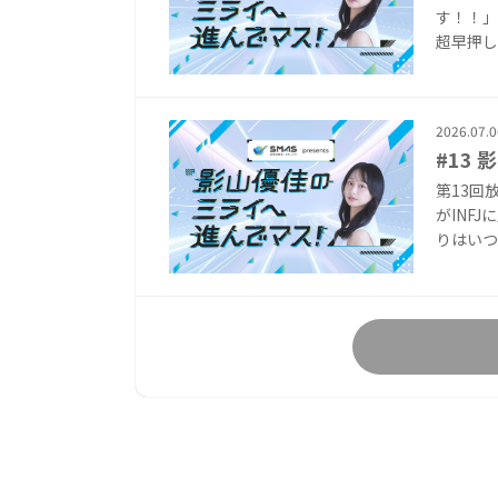
す！！」
超早押し
2026.07.0
#13
第13回
がINF
りはいつ