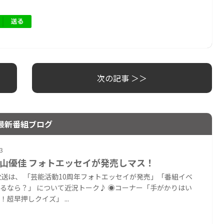
次の記事 ＞＞
最新番組ブログ
3
 影山優佳 フォトエッセイが発売しマス！
放送は、 「芸能活動10周年フォトエッセイが発売」「番組イベ
るなら？」 について近況トーク♪ ◉コーナー「手がかりはい
！超早押しクイズ」 ...