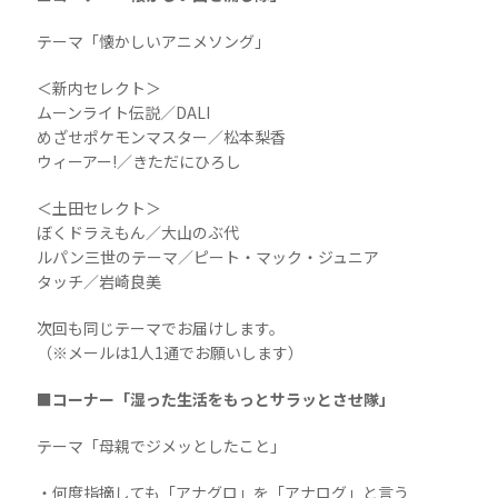
テーマ「懐かしいアニメソング」
＜新内セレクト＞
ムーンライト伝説／DALI
めざせポケモンマスター／松本梨香
ウィーアー!／きただにひろし
＜土田セレクト＞
ぼくドラえもん／大山のぶ代
ルパン三世のテーマ／ピート・マック・ジュニア
タッチ／岩崎良美
次回も同じテーマでお届けします。
（※メールは1人1通でお願いします）
■コーナー「湿った生活をもっとサラッとさせ隊」
テーマ「母親でジメッとしたこと」
・何度指摘しても「アナグロ」を「アナログ」と言う