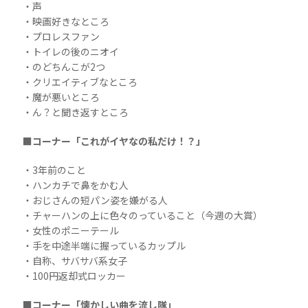
・声
・映画好きなところ
・プロレスファン
・トイレの後のニオイ
・のどちんこが2つ
・クリエイティブなところ
・魔が悪いところ
・ん？と聞き返すところ
■コーナー「これがイヤなの私だけ！？」
・3年前のこと
・ハンカチで鼻をかむ人
・おじさんの短パン姿を嫌がる人
・チャーハンの上に色々のっていること（今週の大賞）
・女性のポニーテール
・手を中途半端に握っているカップル
・自称、サバサバ系女子
・100円返却式ロッカー
■コーナー「懐かしい曲を流し隊」