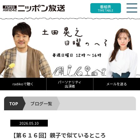
番組表
TIME TABLE
パーソナリティ
radikoで聴く
メールを送る
出演者
TOP
ブログ一覧
2026.05.10
【第６１６回】親子で似ているところ