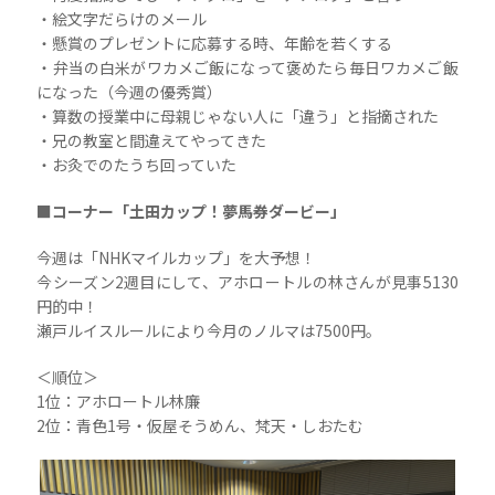
・絵文字だらけのメール
・懸賞のプレゼントに応募する時、年齢を若くする
・弁当の白米がワカメご飯になって褒めたら毎日ワカメご飯
になった（今週の優秀賞）
・算数の授業中に母親じゃない人に「違う」と指摘された
・兄の教室と間違えてやってきた
・お灸でのたうち回っていた
■コーナー「土田カップ！夢馬券ダービー」
今週は「NHKマイルカップ」を大予想！
今シーズン2週目にして、アホロートルの林さんが見事5130
円的中！
瀬戸ルイスルールにより今月のノルマは7500円。
＜順位＞
1位：アホロートル林廉
2位：青色1号・仮屋そうめん、梵天・しおたむ