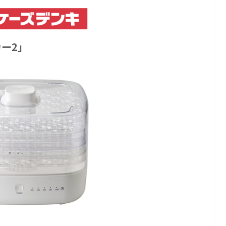
カー
2
」