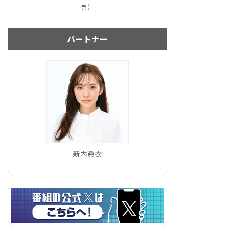
き）
パートナー
新内眞衣