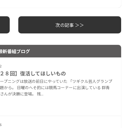
次の記事 ＞＞
最新番組ブログ
2
２８回】復活してほしいもの
ープニングは放送の前日にやっていた 「ツギクル芸人グランプ
題から。 日曜のへそ的には競馬コーナーに出演している 群青
さんが決勝に登場。 残...
6