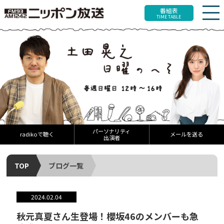
番組表
TIME TABLE
パーソナリティ
radikoで聴く
メールを送る
出演者
TOP
ブログ一覧
2024.02.04
秋元真夏さん生登場！櫻坂46のメンバーも急