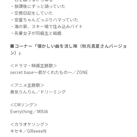
・放課後にずっと語っていた
・交換日記をしていた
・安室ちゃんどっぷりハマっていた
・海の家、スキー場で住み込みバイト
・先輩女子が同級生と結婚
■コーナー「懐かしい曲を流し隊（秋元真夏さんバージョ
ン）」
＜ドラマ・映画主題歌＞
secret base〜君がくれたもの〜／ZONE
＜アニメ主題歌＞
勇気りんりん／ドリーミング
＜CMソング＞
Everything／MISIA
＜カラオケソング＞
キセキ／GReeeeN