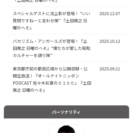
スペシャルゲストに池上彰が登場！ “いい
2025.12.07
質問ですねーと言わせ隊” 『土田晃之 日
曜のへそ』
バカリズム・アンガールズが登場！『土
2025.10.12
田晃之 日曜のへそ』“僕たちが愛した昭和
カルチャーを語り隊”
東京都庁前の都民広場から公開収録・公
2025.09.21
開生放送！『オールナイトニッポン
PODCAST 佐々木彩夏の０１００』『土田
晃之 日曜のへそ』
パーソナリティ