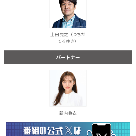
土田 晃之（つちだ
てるゆき）
パートナー
新内眞衣