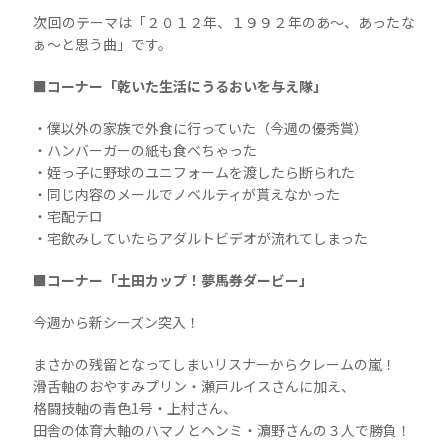
次回のテーマは「２０１２年、１９９２年のあ〜、あったな
ぁ〜と思う曲」です。
■コーナー「乾いた生活にうるおいを与え隊」
・僕以外の家族で外食に行っていた（今週の優秀賞）
・ハンバーガーの紙も食べちゃった
・姪っ子に野球のユニフォームを渡したら断られた
・同じ内容のメールでノベルティが貰えなかった
・宅配テロ
・宅飲みしていたらアダルトビデオが流れてしまった
■コーナー「土田カップ！夢馬券ダービー」
今週から新シーズン突入！
まさかの残留となってしまいリスナーからクレームの嵐！
滑舌軸のおやすみプリン・瀬戸ルイスさんに加え、
格闘技軸の青色1号・上村さん、
田舎の体育大軸のハマノとヘンミ・濵野さんの３人で勝負！