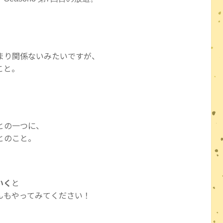
まり関係ないみたいですが、
こと。
との一つに、
とのこと。
いく
と
んもやってみてください！