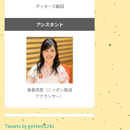
ゲッターズ飯田
アシスタント
東島衣里（ニッポン放送
アナウンサー）
Tweets by getters1242