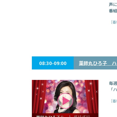
声
番
［番
08:30-09:00
薬師丸ひろ子 ハ
毎
「
［番