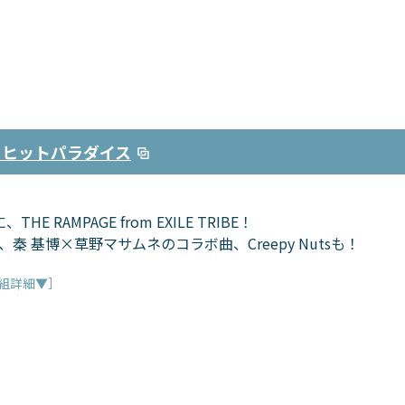
ーヒットパラダイス
に、THE RAMPAGE from EXILE TRIBE！
o、秦 基博×草野マサムネのコラボ曲、Creepy Nutsも！
組詳細▼］