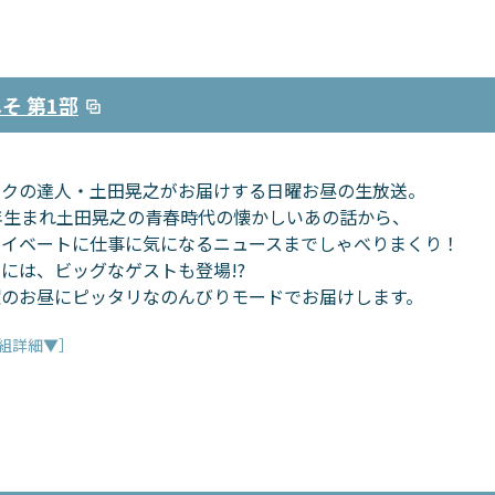
そ 第1部
ークの達人・土田晃之がお届けする日曜お昼の生放送。
年生まれ土田晃之の青春時代の懐かしいあの話から、
ライベートに仕事に気になるニュースまでしゃべりまくり！
には、ビッグなゲストも登場!?
曜のお昼にピッタリなのんびりモードでお届けします。
組詳細▼］