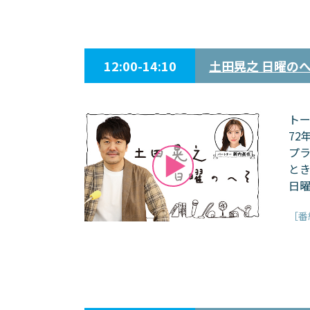
12:00-14:10
土田晃之 日曜のへ
ト
72
プ
とき
日
［番