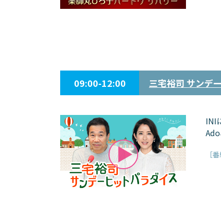
09:00-12:00
三宅裕司 サンデ
INI
Ad
［番