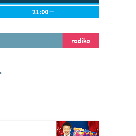
21:00－
。