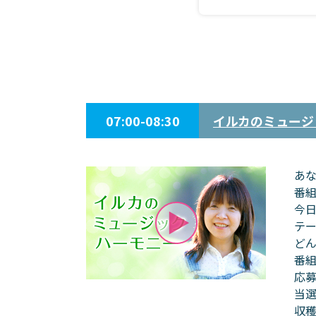
07:00-08:30
イルカのミュージ
あ
番
今
テ
ど
番
応
当
収