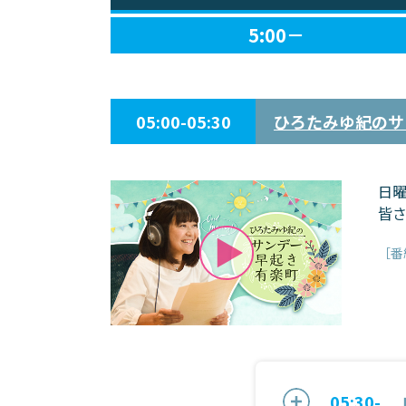
5:00－
05:00-05:30
ひろたみゆ紀のサ
日
皆
［番
05:30-