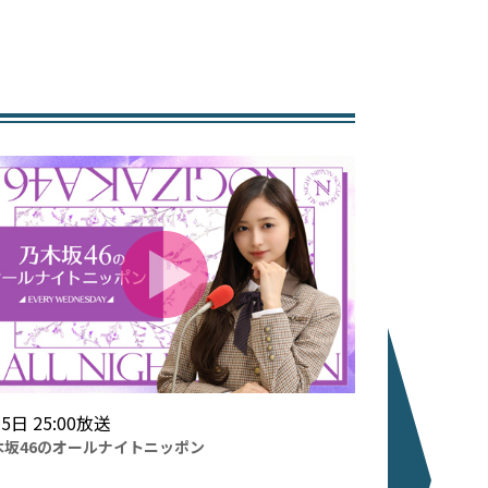
5日 25:00放送
8月1日 05:00放
木坂46のオールナイトニッポン
徳光和夫 とくモ