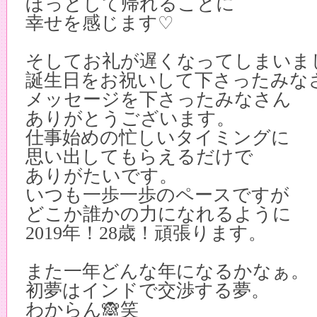
ほっとして帰れることに
幸せを感じます
♡
そしてお礼が遅くなってしまいま
誕生日をお祝いして下さったみな
メッセージを下さったみなさん
ありがとうございます。
仕事始めの忙しいタイミングに
思い出してもらえるだけで
ありがたいです。
いつも一歩一歩のペースですが
どこか誰かの力になれるように
2019年！28歳！
頑張ります
。
また一年どんな年になるかなぁ。
初夢はインドで交渉する夢。
わからん🙈笑