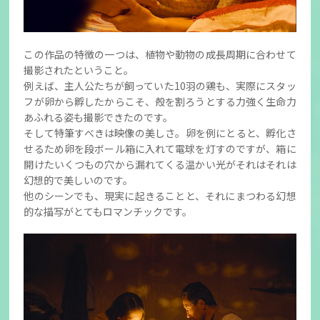
この作品の特徴の一つは、植物や動物の成長周期に合わせて
撮影されたということ。
例えば、主人公たちが飼っていた10羽の鶏も、実際にスタッ
フが卵から孵したからこそ、殻を割ろうとする力強く生命力
あふれる姿も撮影できたのです。
そして特筆すべきは映像の美しさ。卵を例にとると、孵化さ
せるため卵を段ボール箱に入れて電球を灯すのですが、箱に
開けたいくつもの穴から漏れてくる温かい光がそれはそれは
幻想的で美しいのです。
他のシーンでも、現実に起きることと、それにまつわる幻想
的な描写がとてもロマンチックです。