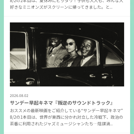
8/2の2本目は、夏休みにピッタリ！子供も大人も、みんな大
好きなミニオンズがスクリーンに帰ってきました。と...
2026.08.02
サンデー早起キネマ『叛逆のサウンドトラック』
おススメの最新映画をご紹介している“サンデー早起キネマ”
8/2の1本目は、世界が東西に分かれ対立した冷戦下、政治の
茶番に利用されたジャズミュージシャンたち…陰謀渦...