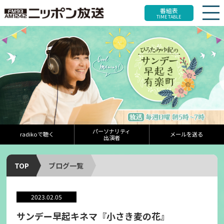
番組表
TIME TABLE
パーソナリティ
radikoで聴く
メールを送る
出演者
TOP
ブログ一覧
2023.02.05
サンデー早起キネマ『小さき麦の花』