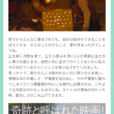
周りからどんなに蔑まされても、自分は自分のできることを
淡々とする…そんな二人だからこそ、愛が深まったのでしょ
うね。
土を耕し作物を育て、土から恵みを頂く2人の質素な生き方
に尊さを感じます。自然と共に生きて行くことをいかに私た
ちが忘れているかということを思い出させてくれました。
真っすぐで、周りの人には思われないのに周りの人を思い、
愚鈍なほどの美しさ…不寛容を生み出し、その不寛容に疲れ
てしまうという悪循環の中にいる現代に必要なのは、このよ
うな作品なのかもしれませんね。タイトルの意味が分かった
時、愛おしさがこみ上げてきます。