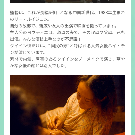
監督は、これが長編6作目となる中国新世代、1983年生まれ
のリー・ルイジュン。
自分の故郷で、親戚や友人の出演で映画を撮っています。
主人公のヨウティエは、叔母の夫で、その叔母や父母、兄も
出演。みんな演技上手なのが不思議！
クイイン役だけは、“国民の嫁”と呼ばれる人気女優ハイ・チ
ンが演じています。
素朴で内気、障害のあるクイインをノーメイクで演じ、華や
かな女優の顔とは別人でした。