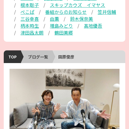
根本聡子
スキップカウズ イマヤス
ぺこぱ
番組からのお知らせ
笠井信輔
三谷幸喜
由薫
鈴木保奈美
柄本時生
増島みどり
髙地優吾
津田昌太朗
鶴田美郷
TOP
ブログ一覧
田原俊彦