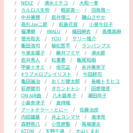
NEXZ
清水ミチコ
大和一孝
カルロス矢吹
軽部真一
羽鳥慎一
中井美穂
岩井俊二
磯山さやか
高杉Jay二郎
前島花音
小泉今日子
福澤朗
IMALU
福田麻衣
高橋真麻
徳光和夫
YOU
ケリー隆介
飯田浩司
植松哲平
ランパンプス
今泉圭姫子
藤井フミヤ
清水節
岩井秀人
松重豊
飯尾和樹
甲斐ナオミ
垣花正
永井美奈子
#ラブメロプレイリスト
今田耕司
亀田誠治
おくだ健太郎
長嶋トモヒコ
荻原健司
タカンドトシ
田原俊彦
ON AIR曲
八木亜希子
潮田玲子
小島奈津子
倉持隆
アートテラー・とに～
佐藤治彦
内田雄基
井上ヨシマサ
海津亮
森野熊八
小笠原聖
馬場康夫
ATOM
天野千尋
大山くまお