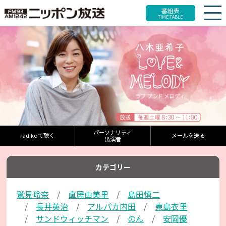
番組表
TIME TABLE
パーソナリティ
radikoで聴く
メールを送る
出演者
カテゴリー
鷲見玲奈
直居由美里
島田慎二
長井英治
アルパカ内田
東島衣里
サンドウィッチマン
のん
安岡優