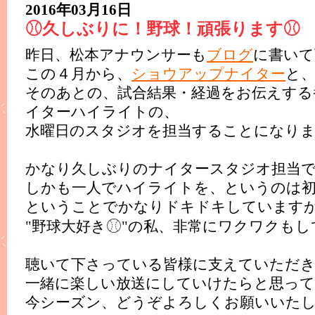
2016年03月16日
⚾︎久しぶりに！野球！頑張ります⚾︎
昨日、松本アナウンサーも
ブログ
に書いて
この４月から、
ショウアップナイター
と
そのあとの、試合結果・経過をお伝えする
イターハイライトの、
水曜日のスタジオを担当することになり
かなり久しぶりのナイタースタジオ担当
しかも一人でハイライトを、というのは初め
ということでかなりドキドキしています
⚾︎
"野球大好き
"の私、非常にワクワクもし
聴いて下さっている皆様に支えていただ
一緒に楽しい放送にしていけたらと思っ
今シーズン、どうぞよろしくお願いいた