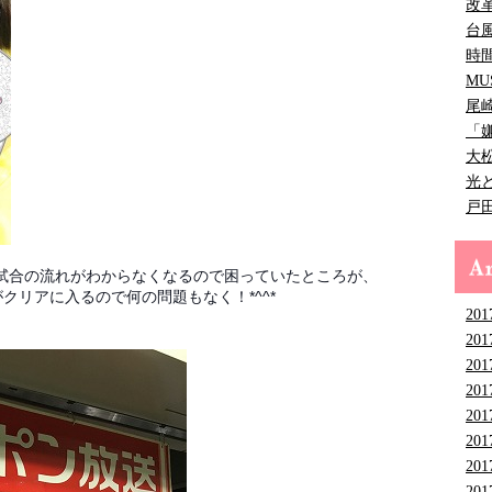
改
台
時
MU
尾
「
大
光
戸
試合の流れがわからなくなるので困っていたところが、
クリアに入るので何の問題もなく！*^^*
201
201
201
201
201
201
201
201