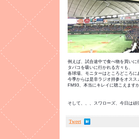
例えば、試合途中で食べ物を買いに
タバコを吸いに行かれる方々も、
各球場、モニターはところどころに
今季からは是非ラジオ持参をオスス
FM93、本当にキレイに聴こえますか
そして、、、スワローズ、今日は頑張っ
Tweet