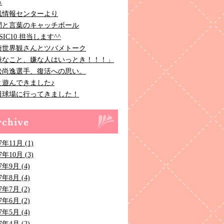
革
風情報センターより
間と言葉のキャッチボール
SIC10 担当します^^
崎世界観さんとツバメトーク
嫌なこと、嫌な人はいっとき！！！」
松尚逸選手、復活への思い。
と遊んできました♪
田球場に行ってきました！
7年11月 (1)
7年10月 (3)
7年9月 (4)
7年8月 (4)
7年7月 (2)
7年6月 (2)
7年5月 (4)
7年4月 (2)