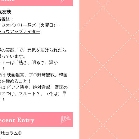
保友映
当番組：
ラジオビバリー昼ズ（火曜日）
ショウアップナイター
声の笑顔」で、元気を届けられたら
思っています。
ットーは「熱さ、明るさ、温か
」！
味は 映画鑑賞、プロ野球観戦、韓国
のを極めること！
技は ピアノ演奏、絶対音感、野球の
コアつけ、フルート？、（今は）早
き！
野球コラム⚾