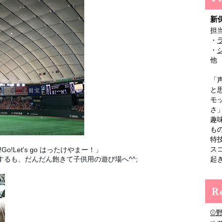
新
担
・
・
他
「
と
モ
さ
趣
も
特
!Go!Let's go はったけやまー！」
ス
るも、だんだん飽きて子供用の遊び場へ^^;
起
⚾