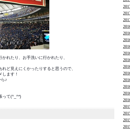
201
201
201
201
201
201
201
201
行かれたり、お手洗いに行かれたり、
201
201
あれど見えにくかったりすると思うので、
201
メします！
ら♪
201
201
201
て(^_^*)
201
201
201
201
201