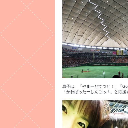
息子は、「やまーだてつと！」
「Go
「かわばったーしんごっ！」と応援す