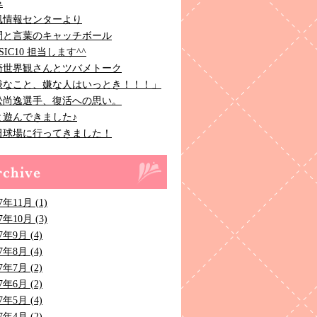
革
風情報センターより
間と言葉のキャッチボール
SIC10 担当します^^
崎世界観さんとツバメトーク
嫌なこと、嫌な人はいっとき！！！」
松尚逸選手、復活への思い。
と遊んできました♪
田球場に行ってきました！
7年11月 (1)
7年10月 (3)
7年9月 (4)
7年8月 (4)
7年7月 (2)
7年6月 (2)
7年5月 (4)
7年4月 (2)