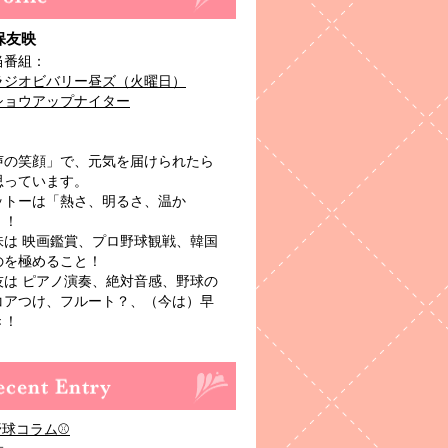
保友映
当番組：
ラジオビバリー昼ズ（火曜日）
ショウアップナイター
声の笑顔」で、元気を届けられたら
思っています。
ットーは「熱さ、明るさ、温か
」！
味は 映画鑑賞、プロ野球観戦、韓国
のを極めること！
技は ピアノ演奏、絶対音感、野球の
コアつけ、フルート？、（今は）早
き！
野球コラム⚾