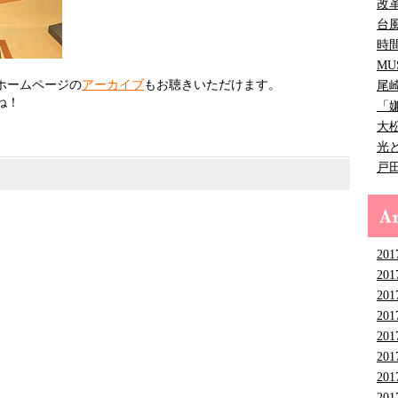
改
台
時
MU
ホームページの
アーカイブ
もお聴きいただけます。
尾
ね！
「
大
光
戸
201
201
201
201
201
201
201
201