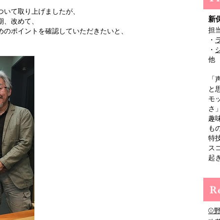
ついて取り上げましたが、
新
期、改めて、
担
めのポイントを確認していただきたいと、
・
・
他
「
と
モ
さ
趣
も
特
ス
起
⚾