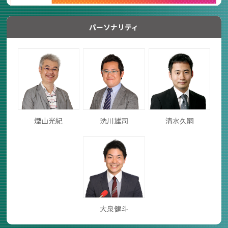
パーソナリティ
煙山光紀
洗川雄司
清水久嗣
大泉健斗