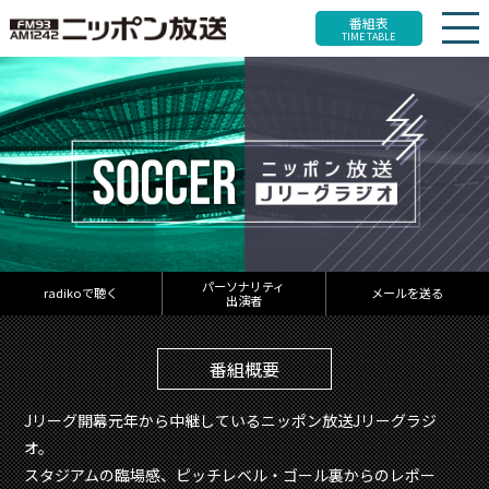
番組表
TIME TABLE
パーソナリティ
radikoで聴く
メールを送る
出演者
番組概要
Jリーグ開幕元年から中継しているニッポン放送Jリーグラジ
オ。
スタジアムの臨場感、ピッチレベル・ゴール裏からのレポー