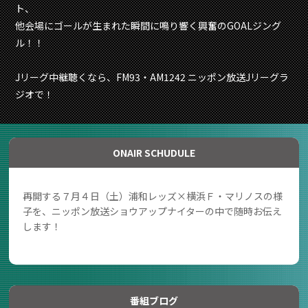
ト、
他会場にゴールが生まれた瞬間に鳴り響く興奮のGOALジング
ル！！
Jリーグ中継聴くなら、FM93・AM1242 ニッポン放送Jリーグラ
ジオで！
ONAIR SCHUDULE
再開する７月４日（土）浦和レッズ×横浜Ｆ・マリノスの様
子を、ニッポン放送ショウアップナイターの中で随時お伝え
します！
番組ブログ