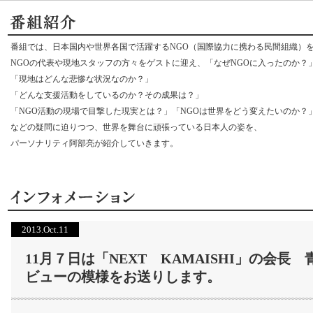
番組では、日本国内や世界各国で活躍するNGO（国際協力に携わる民間組織）
NGOの代表や現地スタッフの方々をゲストに迎え、「なぜNGOに入ったのか？
「現地はどんな悲惨な状況なのか？」
「どんな支援活動をしているのか？その成果は？」
「NGO活動の現場で目撃した現実とは？」「NGOは世界をどう変えたいのか？
などの疑問に迫りつつ、世界を舞台に頑張っている日本人の姿を、
パーソナリティ阿部亮が紹介していきます。
2013.Oct.11
11月７日は「NEXT KAMAISHI」の会
ビューの模様をお送りします。