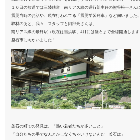
１０日の放送では三陸鉄道 南リアス線の運行部主任の熊谷松一さ
震災当時のお話や、現在行われてる「震災学習列車」など伺いました
取材のあと、我々 スタッフと阿部亮さんは、
南リアス線の最終駅（現在は吉浜駅、4月には釜石まで全線開通します
釜石市に向かいました！
釜石の町での発見は、「熱い若者たちが多いこと」
「自分たちの手でなんとかしなくちゃいけないんだ 釜石は」