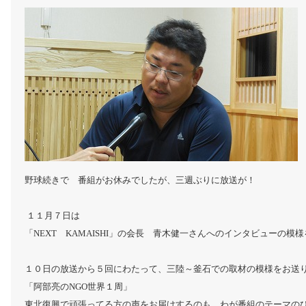
野球続きで 番組がお休みでしたが、三週ぶりに放送が！
１１月７日は
「NEXT KAMAISHI」の会長 青木健一さんへのインタビューの模
１０日の放送から５回にわたって、三陸～釜石での取材の模様をお送
「阿部亮のNGO世界１周」
東北復興で頑張ってる方の声をお届けするのも、わが番組のテーマの