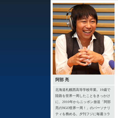
阿部 亮
北海道札幌西高等学校卒業。19歳で
陸路を世界一周したことをきっかけ
に、2010年からニッポン放送「阿部
亮のNGO世界一周！」のパーソナリ
ティを務める。夕刊フジに毎週コラ