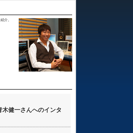
を紹介。
」
」
長 青木健一さんへのインタ