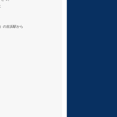
んに
。
）の吉浜駅から