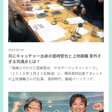
2019.03.24
共にキャッチャー出身の里崎智也と上地雄輔 意外す
ぎる共通点とは？
「高嶋ひでたけと里崎智也 サタデーバッテリートーク」
（２０１８年３月２２日放送）に、横浜高校出身でタレント
の上地雄輔さんが出演。 高校時代、番組パーソナリテ...