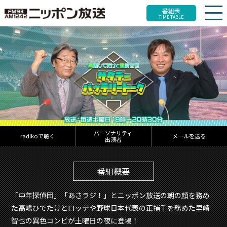
番組表
TIME TABLE
パーソナリティ
radikoで聴く
メールを送る
出演者
番組概要
「中年探偵団」「あさラジ！」とニッポン放送の朝の顔を務め
た高嶋ひでたけとロッテや野球日本代表の正捕手を務めた里崎
智也の異色コンビが土曜日の夜に登場！