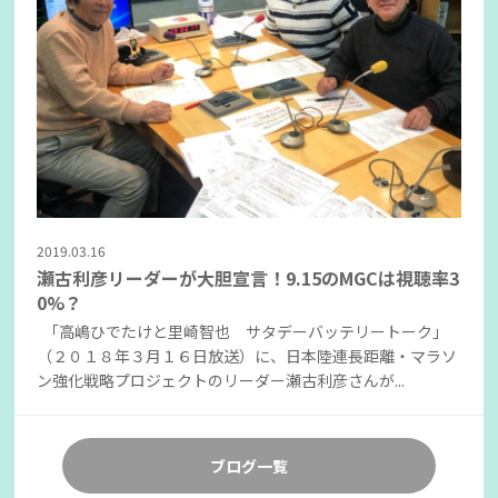
2019.03.16
瀬古利彦リーダーが大胆宣言！9.15のMGCは視聴率3
0%？
「高嶋ひでたけと里崎智也 サタデーバッテリートーク」
（２０１８年３月１６日放送）に、日本陸連長距離・マラソ
ン強化戦略プロジェクトのリーダー瀬古利彦さんが...
ブログ一覧