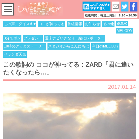
放送時間：毎週土曜日 8:30～10:50
BOOK
この声、ダイスキ♥
ココが神ってる
番組情報
お知らせ
その他
MELODY
3分でポン
プレゼント
週末ナビいきなり一緒にレポーター
10時のグッとストーリー
スタジオからこんにちは
今日のMELODY
ベランダ天気
この歌詞の ココが神ってる：ZARD「君に逢い
たくなったら…」
2017.01.14