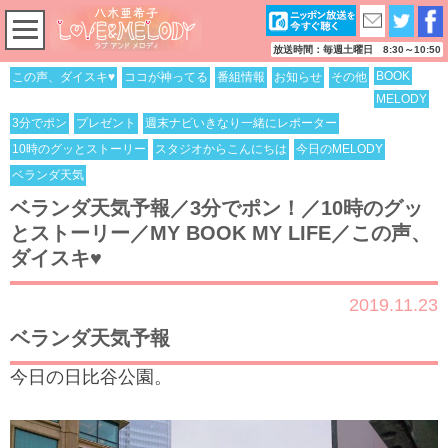
放送時間：毎週土曜日 8:30～10:50
BOOK
この声、ダイスキ♥
ココが神ってる
番組情報
お知らせ
その他
MELODY
3分でポン
プレゼント
週末ナビいきなり一緒にレポーター
10時のグッとストーリー
スタジオからこんにちは
今日のMELODY
ベランダ天気
ベランダ天気予報／3分でポン！／10時のグッ
とストーリー／MY BOOK MY LIFE／この声、
ダイスキ♥
2019.11.23
ベランダ天気予報
今日の日比谷公園。