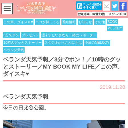
放送時間：毎週土曜日 8:30～10:50
BOOK
この声、ダイスキ♥
ココが神ってる
番組情報
お知らせ
その他
MELODY
3分でポン
プレゼント
週末ナビいきなり一緒にレポーター
10時のグッとストーリー
スタジオからこんにちは
今日のMELODY
ベランダ天気
ベランダ天気予報／3分でポン！／10時のグッ
とストーリー／MY BOOK MY LIFE／この声、
ダイスキ♥
2019.11.20
ベランダ天気予報
今日の日比谷公園。