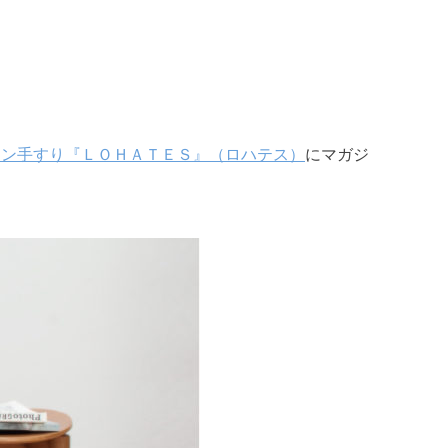
イン手すり『ＬＯＨＡＴＥＳ』（ロハテス）
にマガジ