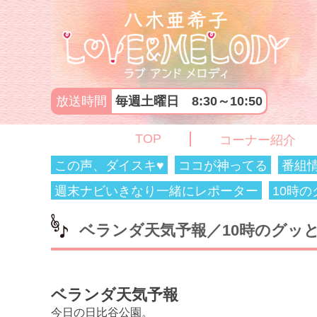
放送時間
毎週土曜日 8:30～10:50
TOP
コーナー紹介
この声、ダイスキ♥
ココが神ってる
番組
週末ナビいきなり一緒にレポーター
10時
ベランダ天気予報／10時のグッとス
ベランダ天気予報
今日の日比谷公園。