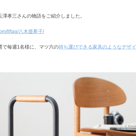
玉澤孝三さんの物語をご紹介しました。
.com/lf/tag/八木亜希子/
選で毎週1名様に、マツ六の
持ち運びできる家具のようなデザ