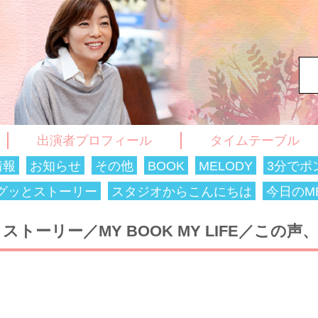
出演者プロフィール
タイムテーブル
情報
お知らせ
その他
BOOK
MELODY
3分でポ
のグッとストーリー
スタジオからこんにちは
今日のME
トーリー／MY BOOK MY LIFE／この声