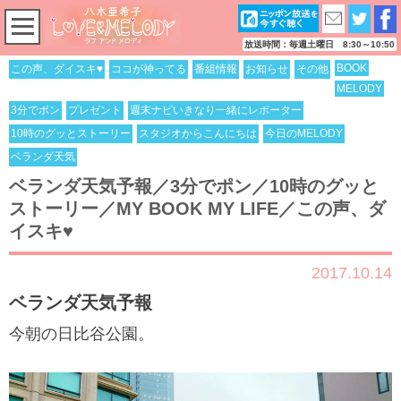
放送時間：毎週土曜日 8:30～10:50
BOOK
この声、ダイスキ♥
ココが神ってる
番組情報
お知らせ
その他
MELODY
3分でポン
プレゼント
週末ナビいきなり一緒にレポーター
10時のグッとストーリー
スタジオからこんにちは
今日のMELODY
ベランダ天気
ベランダ天気予報／3分でポン／10時のグッと
ストーリー／MY BOOK MY LIFE／この声、ダ
イスキ♥
2017.10.14
ベランダ天気予報
今朝の日比谷公園。