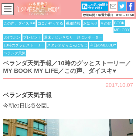
放送時間：毎週土曜日 8:30～10:50
BOOK
この声、ダイスキ♥
ココが神ってる
番組情報
お知らせ
その他
MELODY
3分でポン
プレゼント
週末ナビいきなり一緒にレポーター
10時のグッとストーリー
スタジオからこんにちは
今日のMELODY
ベランダ天気
ベランダ天気予報／10時のグッとストーリー／
MY BOOK MY LIFE／この声、ダイスキ♥
2017.10.07
ベランダ天気予報
今朝の日比谷公園。