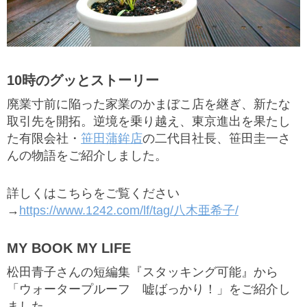
10時のグッとストーリー
廃業寸前に陥った家業のかまぼこ店を継ぎ、新たな
取引先を開拓。逆境を乗り越え、東京進出を果たし
た有限会社・
笹田蒲鉾店
の二代目社長、笹田圭一さ
んの物語をご紹介しました。
詳しくはこちらをご覧ください
→
https://www.1242.com/lf/tag/八木亜希子/
MY BOOK MY LIFE
松田青子さんの短編集『スタッキング可能』から
「ウォータープルーフ 嘘ばっかり！」をご紹介し
ました。