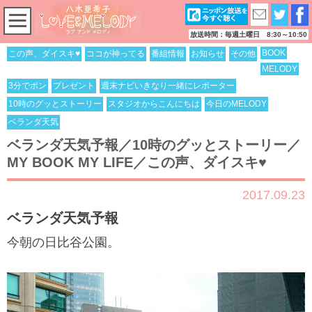
放送時間：毎週土曜日 8:30～10:50
BOOK
この声、ダイスキ♥
ココが神ってる
番組情報
お知らせ
その他
MELODY
3分でポン
プレゼント
週末ナビいきなり一緒にレポーター
10時のグッとストーリー
スタジオからこんにちは
今日のMELODY
ベランダ天気
ベランダ天気予報／10時のグッとストーリー／
MY BOOK MY LIFE／この声、ダイスキ♥
2017.09.23
ベランダ天気予報
今朝の日比谷公園。