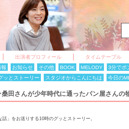
出演者プロフィール
タイムテーブル
情報
お知らせ
その他
BOOK
MELODY
3分でポ
のグッとストーリー
スタジオからこんにちは
今日のME
ン桑田さんが少年時代に通ったパン屋さんの
な話」をお送りする10時のグッとストーリー。