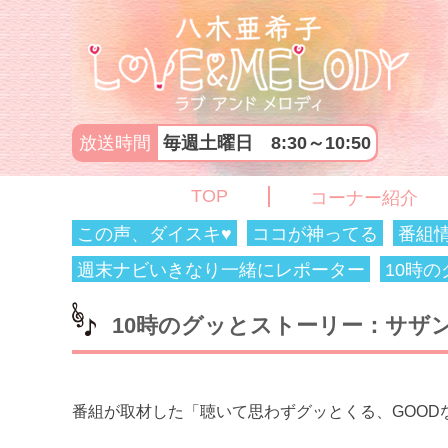
放送時間
毎週土曜日 8:30～10:50
TOP
コーナー紹介
この声、ダイスキ♥
ココが神ってる
番組
週末ナビいきなり一緒にレポーター
10時
10時のグッとストーリー：サザ
番組が取材した「聴いて思わずグッとくる、GOOD