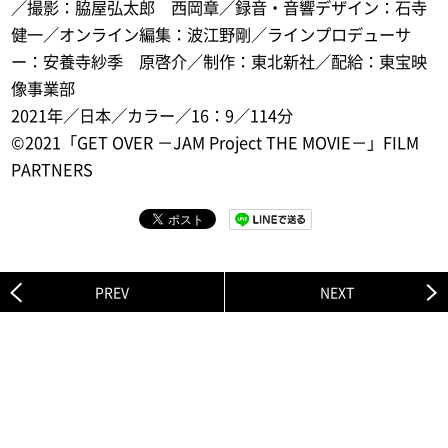
／撮影：脇屋弘太郎 西岡章／録音・音響デザイン：石寺
健一／オンライン編集：波江野剛／ラインプロデューサ
ー：安養寺紗季 原啓介／制作：東北新社／配給：東宝映
像事業部
2021年／日本／カラー／16：9／114分
©2021「GET OVER －JAM Project THE MOVIE－」FILM
PARTNERS
PREV
NEXT