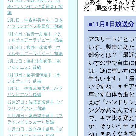
2月14日：中森邦男さん（日
もある。安さんもそ
本パラリンピック委員会）後
発、調整を手掛けてい
編
2月7日：中森邦男さん（日本
■11月8日放送
パラリンピック委員会）前編
1月31日：官野一彦選手（ウ
アスリートにとっ
ィルチェアーラグビー）後編
いす。製造にあた
1月24日：官野一彦選手（ウ
ィルチェアーラグビー）前編
部分とは？「最近
1月17日：藤本佳伸選手（車
いすの中で自由に
いすテニス）後編
ば、逆に車いすに
1月10日：藤本佳伸選手（車
手もいます」「座
いすテニス）前編
いですね」▼ギア
1月3日：佐藤真海選手（パラ
車いす自体も進化
リンピアン）後編
えば『ハンドリン
12月27日：佐藤真海選手（パ
ラリンピアン）前編
ングがあるんです
12月20日：落合啓士選手（ブ
で、ギア比を変え
ラインドサッカー）後編
か、そういうチャ
12月13日：落合啓士選手（ブ
ね」▼あくなき探
ラインドサッカー）前編