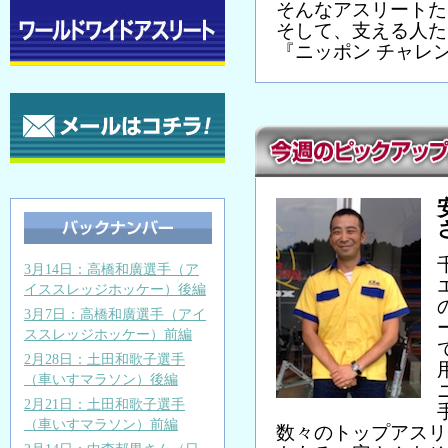
そんなアスリートた
そして、支える人た
『ニッポン チャレ
3月14日：高橋和廣選手（ア
イススレッジホッケー）後編
3月7日：高橋和廣選手（アイ
ススレッジホッケー）前編
2月28日：土田和歌子選手
（車いすマラソン）後編
2月21日：土田和歌子選手
（車いすマラソン）前編
数々のトップアスリ