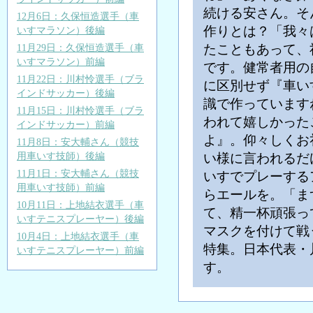
続ける安さん。そ
12月6日：久保恒造選手（車
作りとは？「我々
いすマラソン）後編
たこともあって、
11月29日：久保恒造選手（車
いすマラソン）前編
です。健常者用の
11月22日：川村怜選手（ブラ
に区別せず『車い
インドサッカー）後編
識で作っています
11月15日：川村怜選手（ブラ
われて嬉しかった
インドサッカー）前編
よ』。仰々しくお
11月8日：安大輔さん（競技
用車いす技師）後編
い様に言われるだ
11月1日：安大輔さん（競技
いすでプレーする
用車いす技師）前編
らエールを。「ま
10月11日：上地結衣選手（車
て、精一杯頑張っ
いすテニスプレーヤー）後編
マスクを付けて戦
10月4日：上地結衣選手（車
特集。日本代表・
いすテニスプレーヤー）前編
す。