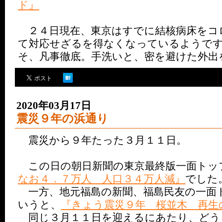
ド』
２４日現在、東京はすでに結核病床をコ
て対応せざるを得なくなっているようで
そ、凡事徹底。手洗いと、密を避けた外出
2020年03月17日
震災９年の浜通り
震災から９年たった３月１１日。
この日の朝日新聞の東京最終版一面トッ
なお４．７万人 人口３４万人減』
でした
一方、地元福島の新聞、福島民友の一面
いうと、
『きょう震災９年 桜並木 再生
同じ３月１１日を迎えるにあたり、どう