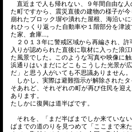
直近まで人も帰れない、９年間自由な人
た町ですから、震災直後の建物の様子が今
崩れたブロック塀や潰れた屋根、海沿いに
れひっくり返った自動車や１階部分を津波
た家、倉庫...。
２０１３年に警戒区域から再編され、許
入りが認められた直後に取材に入った浪江
た風景でした。このような写真や映像に触
浜通りはいまだにどこもこうした光景が
だ」と思う人がいても不思議ありません。
しかし、実際は避難指示が解除されたタ
そあれど、それぞれの町が再び住民を迎え
あります。
たしかに復興は道半ばです。
それを、「まだ半ばまでしか来ていない
ばまでの道のりを見つめて「ここまで来