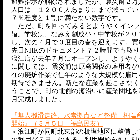
避難指示が解除されましたが、震災前２万
人口は、１２００人あまりにまで減ってい
７％程度と１割に満たない数字です。
ただ、町を回ってみるとようやくインフ
階。学校は、なみえ創成小・中学校が２０
し、次の４月で３度目の春を迎えます。買
先日NHKのドキュメント７２時間でも取
浪江店が去年７月にオープンし、ようやく
に関しては、震災前は原発関係の雇用者が
在の廃炉作業で往年のような大規模な雇用
期待できません。新たな産業を起こさな
うことで、町の北側の海沿いに産業団地を
月完成しました。
『無人機滑走路、水素拠点など整備 棚塩
開始』（３月５日 福島民友）
＜浪江町が同町北東部の棚塩地区に整備し
の利用が７日、始まる。利用開始を前に町