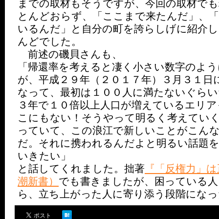
までの取材もそうですが、今回の取材でも
とんどおらず、「ここまで来たんだ」、
いるんだ」と自分の町を誇らしげに紹介
んどでした。
前述の磯貝さんも、
「帰還率を考えると凄く小さい数字のよう
が、平成２９年（２０１７年）３月３１日
なって、最初は１００人に満たないぐらい
３年で１０倍以上人口が増えているエリア
こにもない！そうやって明るく考えてい
っていて、この浪江で新しいことがこん
だ。それに携われるんだよと明るい話題
いきたい」
と話してくれました。拙著
『「反権力」は
潮新書）
でも書きましたが、困っている人
ら、立ち上がった人に寄り添う段階になっ