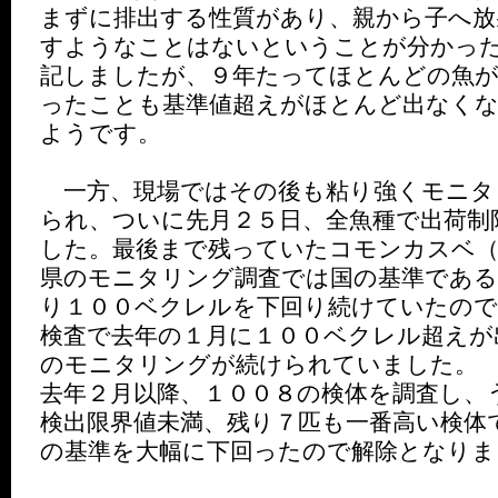
まずに排出する性質があり、親から子へ放
すようなことはないということが分かっ
記しましたが、９年たってほとんどの魚が
ったことも基準値超えがほとんど出なく
ようです。
一方、現場ではその後も粘り強くモニタ
られ、ついに先月２５日、全魚種で出荷制
した。最後まで残っていたコモンカスベ（
県のモニタリング調査では国の基準であ
り１００ベクレルを下回り続けていたので
検査で去年の１月に１００ベクレル超えが
のモニタリングが続けられていました。
去年２月以降、１００８の検体を調査し、
検出限界値未満、残り７匹も一番高い検体
の基準を大幅に下回ったので解除となりま