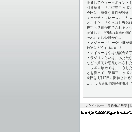
を通してウィークポイント
引き続き、「2007年ニッ
今回は、凄惨な事件が続き
キャッチ・フレーズに、リ
と。また、「やっぱり野球
投手の活躍が期待されるメ
を通して、野球の本当の面
それに対し委員からは、
・メジャー・リーグ中継が
放送はどうするのか？
・ナイターはやはり試合終
・ラジオぐらいは、あたた
などの質問や意見が出され
ニッポン放送では、こうし
とを誓って、第10回ニッポ
次回は4月17日に開催される
ニッポン放送番組審議会事務局 〒100-
｜
プライバシー
｜
放送番組基準
｜