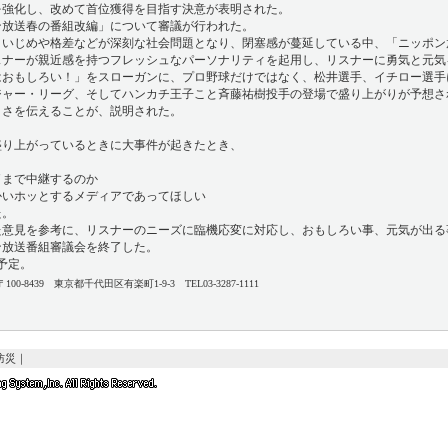
を強化し、改めて首位獲得を目指す決意が表明された。
ポン放送春の番組改編」について審議が行われた。
、いじめや格差などが深刻な社会問題となり、閉塞感が蔓延している中、「ニッポン
スナーが親近感を持つフレッシュなパーソナリティを起用し、リスナーに勇気と元気
はおもしろい！」をスローガンに、プロ野球だけではなく、松井選手、イチロー選手
ジャー・リーグ、そしてハンカチ王子こと斉藤祐樹投手の登場で盛り上がりが予想さ
白さを伝えることが、説明された。
盛り上がっているときに大事件が起きたとき、
了まで中継するのか
かいホッとするメディアであってほしい
た。
た意見を参考に、リスナーのニーズに臨機応変に対応し、おもしろい事、元気が出る
ン放送番組審議会を終了した。
予定。
8439 東京都千代田区有楽町1-9-3 TEL03-3287-1111
防災
｜