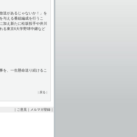
放送があるじゃないか！」を
を与える番組編成を行うこ
に加え新たに松坂投手や井川
れる東京6大学野球中継など
事を、一生懸命送り続けるこ
|
戻る
|
｜
ご意見
｜
メルマガ登録
｜