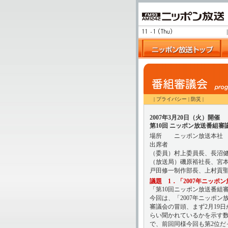
|
プライバシー
|
防災
|
2007年3月20日（火）開催
第10回 ニッポン放送番組審
場所 ニッポン放送本社 
出席者
（委員）村上委員長、長沼
（放送局）磯原裕社長、宮
戸田修一制作部長、上村貢聖
議題 1．「2007年ニッポ
「第10回ニッポン放送番組
今回は、「2007年ニッポ
審議会の冒頭、まず2月19
らい聞かれているかを示す数値
で、前回同様今回も第2位