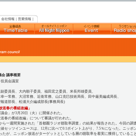
｜
会社情報
｜
営業情報
｜
議会 議事概要
役員会議室
健副委員長、大内順子委員、福田宏之委員、米長邦雄委員、
本幸一常務、大沼常務、近衛常務、山口克巳技術局長、田中厳美編成局長、
報道部長、松浦大介編成部長(事務局長)
ン放送春の番組改編」
審議会」が3月20日（火）に開催された。
ン放送春の番組改編」について審議が行われた。
日から一週間実施された「首都圏ラジオ聴取率調査」の結果が報告された。今回の調
セッツインユースは、12月に比べて0.1ポイント上がり、7.5％になった。ニッポン
だったが、ニッポン放送がターゲットとしている層の聴取率を着実に獲得しているこ