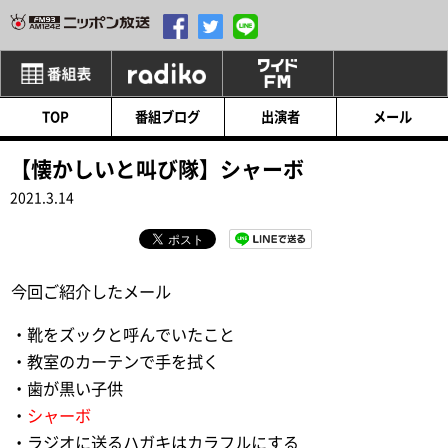
番組表
radiko
ワイドFM
TOP
番組ブログ
出演者
メール
【懐かしいと叫び隊】シャーボ
2021.3.14
今回ご紹介したメール
・靴をズックと呼んでいたこと
・教室のカーテンで手を拭く
・歯が黒い子供
・
シャーボ
・ラジオに送るハガキはカラフルにする