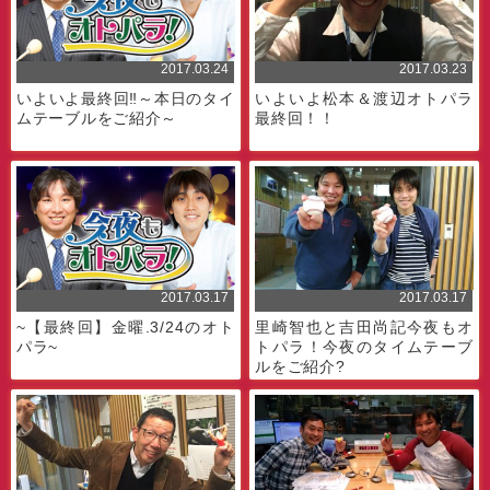
2017.03.24
2017.03.23
いよいよ最終回‼～本日のタイ
いよいよ松本＆渡辺オトパラ
ムテーブルをご紹介～
最終回！！
2017.03.17
2017.03.17
~【最終回】金曜.3/24のオト
里崎智也と吉田尚記今夜もオ
パラ~
トパラ！今夜のタイムテーブ
ルをご紹介?