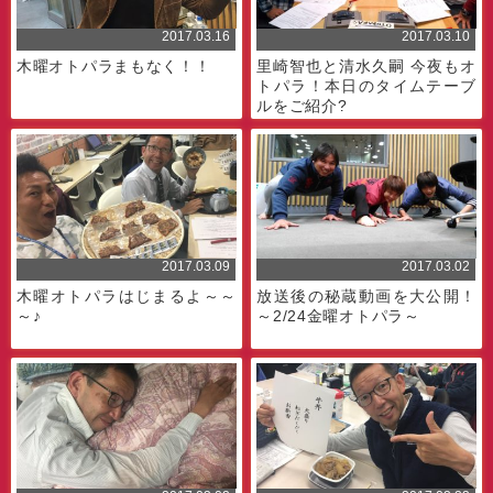
2017.03.16
2017.03.10
木曜オトパラまもなく！！
里崎智也と清水久嗣 今夜もオ
トパラ！本日のタイムテーブ
ルをご紹介?
2017.03.09
2017.03.02
木曜オトパラはじまるよ～～
放送後の秘蔵動画を大公開！
～♪
～2/24金曜オトパラ～