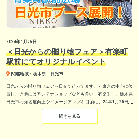
収録ならではの企画盛りだくさんで実施されました。
2024年1月25日
＜日光からの贈り物フェア＞有楽町
駅前にてオリジナルイベント
山口謠司オフィシャルサイト
関連地域：栃木県 日光市
会場に集まったリスナーから家康くんへの質問を募集。
日光からの贈り物フェア～日光で待ってます。～東京の中心に位
＜ウェルビーイング賞＞
おしゃべりの出来ない家康くんに変わり、りんたろー。がアテレ
置し、近隣にはアンテナショップなども多い「有楽町」。栃木県
茨城県ひたちなか市 鈴木 梨紗さん・北川 千晴さん
コで回答。
日光市の知名度向上やイメージアップを目的に、24年1月25日有
同市企画部企画調整課 国井 純さん
会場も巻き込んでの演出にリスナーも喜んでいました。
楽町駅前広場にて日光市の魅力を伝えるイベントを実施しまし
浜松市ホームページ
た。市では、チョコレートで誘客をはかるプロジェクト
女性2人で就農し、地域の協力を得ながらたくましく 生きる姿が
「CHOCOTTO NIKKO（ちょこっと日光）」を２０２１年から進
評価されました。
めており、日光市と、地元の日本チョコレート工業協同組合のコ