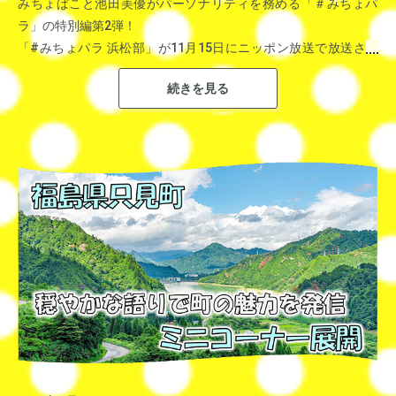
みちょぱこと池田美優がパーソナリティを務める「＃みちょパ
ラ」の特別編第2弾！
公式HP
「#みちょパラ 浜松部」が11月15日にニッポン放送で放送され
ました。
＜グランプリ＞
みちょぱの生まれ故郷、浜松市の魅力をリスナーに伝える1時
長野県原村 橘田 美千代さん
間。
同村商工観光課 和田 祐輔さん
ゲストには浜松市観光大使・やらまいか大使のEXITのりんたろ
ー。が登壇。みちょぱと同じくりんたろー。も浜松市出身。
子どもたちの健やかな成長のサポートや子育て課題を村全体で取
小・中・大学時代を過ごした浜松市の思い出話とともに、ご当地
り組む姿勢が評価されました。
グルメなどを紹介いただきました。
青山学院大学相模原キャンパスに陸上競技部練習場も併設されて
▼風情ある温泉地「下賀茂温泉」
おります。
▼三浦海岸海水浴場（MIURA FUN BEACH三浦海岸）
相模原市のスポーツ振興に深く関わっている原監督が、相模市ス
ポーツ宣伝大臣として市民のスポーツ参加を促進し健康的なまち
づくりの実現に向けて活動しています。