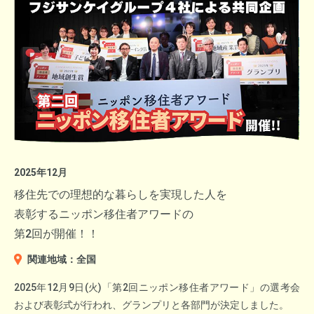
▼三渓園「臨春閣」特別公開
2025年12月
移住先での理想的な暮らしを実現した人を
表彰するニッポン移住者アワードの
▼出演：レジェンド競輪選手 山口健治さん（やまぐちけん
第2回が開催！！
じ）、後閑信一さん（ごかんしんいち）
関連地域：全国
2025年12月9日(火)「第2回ニッポン移住者アワード」の選考会
および表彰式が行われ、グランプリと各部門が決定しました。