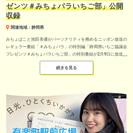
『子育てするなら相模原』『教育を受けるなら相模原』と多くの
だきました。
ゼンツ＃みちょパラいちご部」公開
人に選ばれるまちにを目指しています。
収録
関連地域：静岡県
福島県只見町インフォメーション①
みちょぱこと池田美優がパーソナリティを務めるニッポン放送の
福島県只見町インフォメーション②
レギュラー番組「＃みちょパラ」の特別編「静岡県いちご協議会
福島県只見町インフォメーション③
プレゼンツ＃みちょパラいちご部」の特別番組が2月9日に放送さ
＜子ども未来賞＞
福島県只見町インフォメーション④
れました。静岡県いちご協議会の提供で、番組初の公開収録を実
三重県桑名市 スペイト ダニエルさん
福島県只見町インフォメーション⑤
施。静岡県出身のみちょぱは4年連続で静岡県産いちご「紅ほっ
同市SDGs推進課 中川 誠志郎さん
福島県只見町ホームページ
ぺ」と「きらぴ香」のイメージキャラクターを担当。多くの方に
「紅ほっぺ」と「きらぴ香」の魅力を伝えるため、静岡いちご一
英語教育を通して、日本の未来を担う子どもたちの成長を 支え
色の1時間となりました。ゲストには、女子サッカー元日本代表
る取り組みが評価されました。
で、静岡県内のTV局で長らくレポーターを務めた丸山桂里奈さ
んが登場。会場となったニッポン放送地下2階「イマジンスタジ
オ」には抽選で選ばれた約100名のリスナーが集結。トークテー
マを決めてもらったり、静岡県産いちごをPRするために結成さ
れた「いちご娘」が出題するいちごクイズに参加するなど、公開