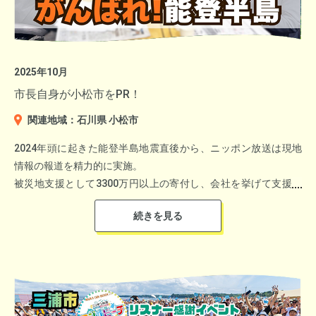
についてアピール。リニューアルオープンした「ぐんまフラワー
パークプラス」や「TUMOぐんま」も紹介。
聴いていて楽しみながら群馬を知ることが出来る中身の濃い2時
2025年10月
間番組となりました。
市長自身が小松市をPR！
関連地域：石川県 小松市
＜地域創生賞＞
2024年頭に起きた能登半島地震直後から、ニッポン放送は現地
静岡県沼津市 鈴木 智博さん
情報の報道を精力的に実施。
パーソナリティはお笑いコンビ相席スタートの山添寛。
▼4月11日のプレキャンペーンの「オープニングイベント」
沼津市 政策企画課 移住定住推進室 浅野 元紀さん
被災地支援として3300万円以上の寄付し、会社を挙げて支援し
ゲストにはタレントの風吹ケイが出演し、軽快なトークを展開。
てきた。
さらに、KEIRINグランプリ出場経験のあるレジェンド選手
分散型ホテルが地元のネットワークを生み、限界集落という地域
1年後の2025年1月1日石川県輪島市から生放送された「飯田浩司
トップレースならではの迫力や競輪の奥深さを伝えました。
の課題を解決するフロンティアに立っていることが評価されまし
の～」に宮橋勝栄市長が出演。
た。
小松市が二次避難社受け入れ先を担った話などをされました。
▼石川県小松市 宮橋勝栄市長