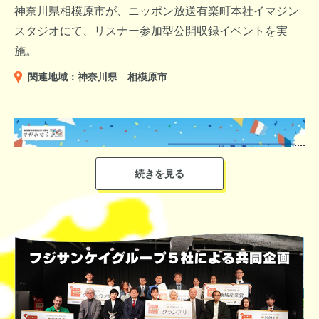
神奈川県相模原市が、ニッポン放送有楽町本社イマジン
地元特産の伊自良大実連柿の伝統を守り、商品化を行い、保全に
スタジオにて、リスナー参加型公開収録イベントを実
▼群馬県のマスコットキャラクター「ぐんまちゃん」
向けた行動によって地持続可能な地域産業を創出したことが評価
施。
されました。
関連地域：神奈川県 相模原市
「垣花正 あなたとハッピー！」パーソナリティの垣花正は、京
急電鉄を利用して三浦海岸にやって来たと明かし、ビーチにいる
リスナーに突撃インタビューを実施。
▼「ミシュラン・グリーンガイド・ジャポン」で1つ星の認定を
受けた那谷寺
相模原市は横浜市、川崎市に次ぐ神奈川第３の都市。
【番組宛にメッセージをくださった群馬県出身の皆さま】
＜選考委員＞