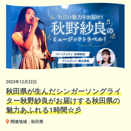
ラボレーション企画商品「CHOCOTTOじゃない NIKKO」の販売
や、同市産のコシヒカリでも特に厳選されたブランド米「シャリ
まんてん」などを販売。日光市からは上中哲也副市長自ら登壇
し、これまでにない日光の新しい一面をアピールしました。
2023年12月22日
秋田県が生んだシンガーソングライ
＜選考委員特別賞＞
ター秋野紗良がお届けする秋田県の
宮崎県宮崎市 鈴木 幸菜さん
魅力あふれる1時間☆彡
同市移住センター 村岡 真衣さん
３日間にわたってステージＭＣを務めた坂本アナは時々遊びに来
関連地域：秋田県
移住によってQOLを向上させるとともに、女性の社会課題の解決
てくれました。
への寄与が評価されました。