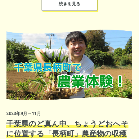
ツを有する栃木県の魅力を肌で感じることができるイベントを実
施しました。主催：「本物の出会い栃木」観光プロモーション協
【垣花正 あなたとハッピー】でもアキタコアベースを紹介！
議会
熊谷アナウンサーはアキタコアベースを別途取材に伺い、「垣花
正 あなたとハッピー」内でもその模様を放送。実際に相談員の
方にもご出演頂き、ハードルが高く感じる移住ですがアキタコア
ベース気軽に立ち寄れる施設であることをアピールしました。ま
静岡県いちご協議会HP​
たスタジオには炊き立ての「サキホコレ」が登場し、取り合いに
なるほど垣花正も大絶賛！リスナー10名に「サキホコレ」をプレ
ゼントし、“秋田の食”もPRしました。
2023年9月～11月
千葉県のど真ん中、​ちょうどおへそ
に位置する「長柄町」​農産物の収穫