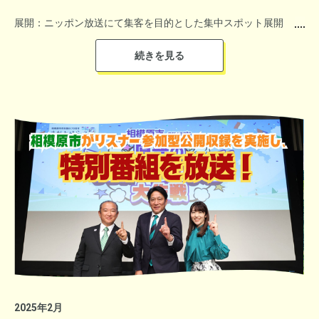
展開：ニッポン放送にて集客を目的とした集中スポット展開
時期：2025年4月9日～17日
「天下第一の桜」として名高く、日本三大桜の名所でもある高遠
石川県観光ブランドプロデューサーを務める松任谷由実さんが作
城址公園の桜。明治８年、旧藩士達が馬場の桜を荒れた城址に移
曲した北陸新幹線小松駅及び加賀温泉駅の発車メロディをバック
植したところからはじまり、今年150周年を迎えます。
ミュージックに、市長が軽快かつはっきりとした口調で話す。
高遠固有種である「タカトオコヒガンザクラ」は一般的なソメイ
東京からも小松空港、北陸新幹線でアクセスがいいこと。
ヨシノより小ぶりで赤みをおび、こぼれるように咲く可憐さと規
世界に誇る建設機械メーカーのふるさとでもあること。
模の大きさから「天下第一の桜」と称されるようになり、約
続いて「飯田浩司のOK！Cozy up！」では、ニッポン放送×京急
九谷焼に代表される名品、那谷寺、粟津温泉などの名だたる観光
1500本もの桜が薄紅の雲のように園内を埋め尽くす様子は圧巻
電鉄によるスペシャルコラボ企画として品川駅から三浦海岸駅ま
地。冬のカニ、寒ブリなど代表するグルメ。
です。
での特別列車が運行され、車掌を務める飯田アナは抽選に当選し
ビジネスチャンスにも、暮らしやすい住環境にもと小松市のすば
乗車した100名のリスナーを車内アナウンスやトークで楽しませ
らしさをアピールした。
高遠のさくらは県天然記念物に指定されており、満開時には約15
た。
＜地域産業賞＞
万人の観光客が訪れます。多くの方に楽しんでいただくため、桜
岐阜県山県市 加藤 慶さん
▼石川県が世界に誇る伝統工芸のひとつ「九谷焼」
の開花時期から満開の時期までの期間集中で紹介いたしました。
山県市 企画財政課 佐伯 卓馬さん
2025年2月