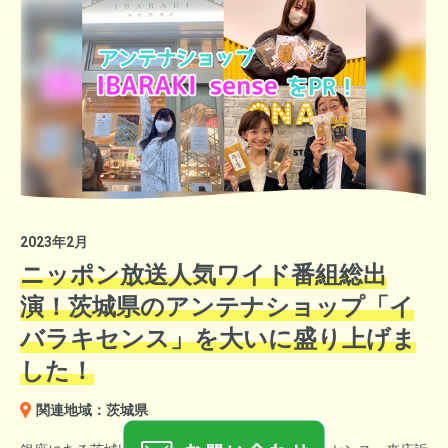
せて大々的にアピールしました。
特設ステージでは、Ｕ字工事をはじめとしたタレントさんが出
演。会場を盛り上げてくれました。
2023年2月
ニッポン放送人気ワイド番組総出
演！茨城県のアンテナショップ「イ
バラキセンス」を大いに盛り上げま
した！
関連地域：茨城県