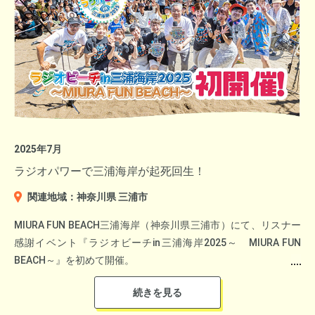
『旅のぜんぶがここにある』をキャッチコピーに開催されるプレ
キャンペーンの企画を1時間かけてお伝えしましたが、番組エン
ディングでは高城れにが「時間が足りない、あと1時間欲し
い！」と言うほど神奈川・横浜には魅力的なスポット・イベント
2025年7月
が盛りだくさん。
ラジオパワーで三浦海岸が起死回生！
番組を聞いたリスナーが足を運びたくなる神奈川・横浜一色の番
＜子ども未来賞＞
年末の大一番を控えた平塚競輪の盛り上がりをラジオから後押し
組となりました。
佐賀県唐津市 三笠 旬太さん
し、関東のリスナーをつなぐ機会となりました。ラジオを通じて
関連地域：神奈川県 三浦市
唐津市 地域づくり部 移住定住促進課 移住定住促進係 下田 愛さん
平塚競輪の魅力を広く発信することで、大会への期待感を高める
MIURA FUN BEACH三浦海岸（神奈川県三浦市）にて、リスナー
取り組みとなりました。
感謝イベント『ラジオビーチin三浦海岸2025～ MIURA FUN
▼ゲストのDa-ICE和田楓（左）とタイムマシーン3号・関 太
NPOの運営や古道具店を営みながら子どもたちと一緒に森を守り
BEACH～』を初めて開催。
（右）
育ていく姿が評価されました。
人気パーソナリティやアナウンサー陣が大集合し、午前９時～午
後２時までの５時間にわたり、ラジオの公開生放送を実施。