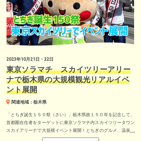
「週刊なるほど！ニッポン」ブログ
企画です。
子育てのベテラン横澤夏子と未経験のCreepy Nuts DJ松永は新
潟育ちの同級生。「ファミリーで暮らしやすい新潟県」などをテ
ーマに、子育ての楽しさ、大変さ、周辺環境、さらにはイクメン
の役割まで、子育ての話と新潟の魅力をお二人に余すことなく語
ってもらいました。
2023年10月21日・22日
東京ソラマチ スカイツリーアリー
秋田県出身の新行アナ。サキホコレうちわと記念撮影。
ナで栃木県の大規模観光リアルイベ
ント展開
関連地域：栃木県
「とちぎ誕生１５０祭（さい）」栃木県政１５０年を記念して、
首都圏在住者をターゲットに東京ソラマチ内スカイツリータウン
スカイアリーナで大規模イベント展開！とちぎのグルメ、温泉、
自然、歴史・文化、体験アクティビティなど豊富な観光コンテン