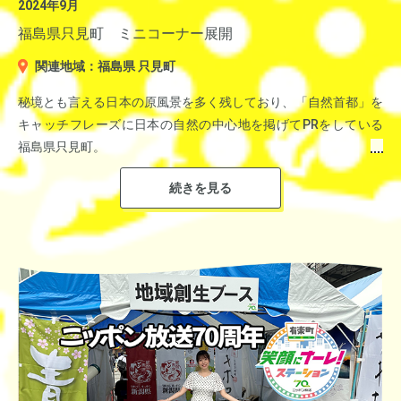
2024年9月
石川県小松市 40秒CM
福島県只見町 ミニコーナー展開
石川県小松市ホームページ
関連地域：福島県 只見町
秘境とも言える日本の原風景を多く残しており、「自然首都」を
キャッチフレーズに日本の自然の中心地を掲げてPRをしている
▼伊豆半島の最南端に位置する「弓ヶ浜」
福島県只見町。
この自然豊かな町を多くの方々に知ってもらい、沢山の人に訪れ
てもらうために元・大学教授で学者でもある山口謠司氏の語りで
只見市の魅力を届けるミニコーナーを展開。
２０２４年９月の１か月間で全５回にわたり、只見町の歴史や文
化・食についてなど、山口氏自身が取材をした経験などを基にこ
の町の良さを熱く語って頂きました。
＜選考委員＞
選考委員長 林﨑 理
地域活性化センター理事長、内閣官房参与（地方創生担当）
グルメ情報で真っ先に紹介したのは「浜松餃子」！
総務省の「1年間の1世帯当たりの餃子の購入額」でランキング上
選考委員 及川 卓也