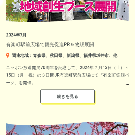
位を争っているのは、浜松市と宇都宮市と宮崎市の3都市！
▼伊豆半島最南端にある岬「石廊崎」
マガジンハウス「こここ」統括プロデューサー/starnet代表
そして23年は浜松市が1位を奪還！さらに洋菓子店「まるたや」
風間 欣人
のチーズケーキと、ご当地のナチュラルスイーツ「三ヶ日みか
スポーツを通してまちに活力や交流を生み出していくことを目指
JTB総合研究所代表取締役社長執行役員、
ん」もご紹介。
して、相模原市は子どもの遊べる場所がたくさんあり、相模原市
立教大学観光学部特任教授
から多くのアスリートを輩出しています
2024年7月
中川 淳一郎 編集者
山本 ふみこ 随筆家
有楽町駅前広場で観光促進PR＆物販展開
★さらにアシスタントは、青学出身の新保友映アナウンサー
関連地域：青森県、秋田県、新潟県、福井県坂井市、他
自身も子育てと向き合う新保アナが本村市長に相模原市の子育て
施策についてより深堀いただきトークを展開。
ニッポン放送開局70周年を記念して、2024年７月13日（土）～
▼詳しくはこちら
15日（月・祝）の３日間JR有楽町駅前広場にて『有楽町笑顔パ
南伊豆町観光協会
ーク」を開催。
「ニッポン放送地域創生ブース」は青森県・秋田県・新潟県を中
心に各地区の観光施設、ホテルなどで共同運営。イベント来場者
にパンフレット、ステッカー、 うちわ、クリアファイルを配布
して各地区それぞれの魅力を大いにPRいたしました。
写真提供：浜松・浜名湖ツーリズムビューロー