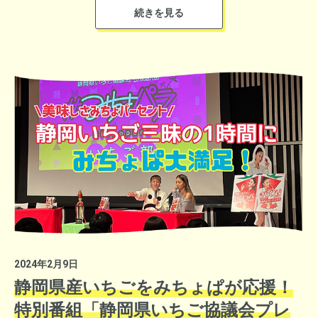
より一層楽しめます。開催前から期間中、首都圏全域に向けてイ
番組後半にはスペシャルゲストに浜松市のマスコットキャラクタ
ベントの周知・集客を目的としたスポットCMを集中的に放送し
ー「出世大名 家康くん」が登場！ちょんまげは浜名湖名産の
ました。
「ウナギ」、袴は「ピアノの鍵盤」、家紋は「三ヶ日ミカン」を
モチーフにしています。
＜地域創生賞＞
そのあたりはやらまいか大使のりんたろー。がきっちり紹介。
佐賀県有田町 上野 菜穂子さん
（徳川家康公は、浜松城に17年間住んだのち、天下統一を成し遂
同町まちづくり課 采女 将也さん
げたまさに出世大名！）
有田焼400年の伝統があるまちに、最中、百貨店など 新しい未来
を織り込んだ取り組みが評価されました。
＜都心から車で１時間ほどの立地の良さ。自然が身近に感じられ
るロケーション＞
＜子ども向けの遊び場・施設が豊富＞
＜公園、プールだけでなくプラネタリウム、アイススケート場な
2024年2月9日
どの公共施設が、市内在住・在学の小中学生は無料で利用可＞
静岡県産いちごをみちょぱが応援！
＜体験型教育やプログラミング教育にも力を入れています＞
焼き鯖寿司。これがめちゃ美味しい！たくさんの人に買っていた
特別番組「静岡県いちご協議会プレ