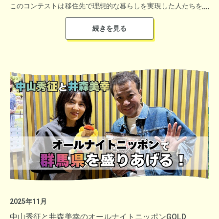
このコンテストは移住先で理想的な暮らしを実現した人たちを表
彰するもので、産経新聞社、ニッポン放送、ポニーキャニオン、
▼江戸時代から続く伝統的なお祭り、湯河原町の「湯かけまつ
BSフジの４社が共同で開催し、8自治体8組が選考会に進出しま
り」の魅力を湯河原温泉観光協会の方が紹介
した
「ニッポン移住者アワード」とは
番組タイトルの『号砲IT』は、競輪レースのスタートを告げる
移住で理想的な暮らしを実現した人たちを表彰するコンテスト。
「号砲」と「go for it（頑張れ）」を掛け合わせたもの。年末に
選考は、地域創生や地方移住に知見のある識者で構成する選考委
開催される「ヤンググランプリ」「ガールズグランプリ」
員会が担当。
「KEIRINグランプリ2025」の見どころや、競輪の楽しみ方を紹
自己実現・家族の幸せ・地域貢献・コミュニティ活性化・事業立
介しながら、競輪の魅力を分かりやすく伝えました。
ち上げ・伝統継承・次世代育成など、さまざまな視点で審査を行
い、グランプリほか各部門賞を選考。同時に各自治体の取り組み
2025年11月
▼11社のブルワリーが連携する「横浜クラフトビール スタンプ
も審査し、移住者や地域の方々にとって魅力な移住促進施策を行
中山秀征と井森美幸のオールナイトニッポンGOLD
ラリー」