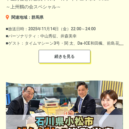
っている自治体を表彰。
～上州鶴の会スペシャル～
移住者とその暮らしを支援する自治体双方を審査対象とします。
関連地域：群馬県
公式HP
■放送日時：2025年11月14日（金）22:00～24:00
■パーソナリティ：中山秀征、井森美幸
＜グランプリ＞
■ゲスト：タイムマシーン3号・関 太、Da-ICE和田楓、前島花音
静岡県焼津市 水野 優子さん
アナウンサー（群馬出身）
焼津市 経済部誘致戦略課 鈴木 上貴さん
群馬県出身タレントで構成する「上州鶴の会」のANNG特番。
SNSの力をフルに活用し、楽しみながら地元の悩み解決に邁進し
群馬県からのバックアップもあり、大いに盛り上がりました。
ている姿が評価されました。
山本一太群馬県知事
からメッセージコメントをいただいた
BUCK−TICK星野英彦、back number全員、ソ
他、
▼県内の酒蔵を特性おちょこでめぐる「日本酒上戸おちょこ旅」
フトバンクホークス周東佑京
なども登場。
『群馬県に関する､明らかなフェイク情報‼』や『21世紀の‟上毛
▼KEIRINグランプリ2025 優勝
カルタ”を作ろう！』をテーマにメール募集しマニアックな群馬
郡司浩平（ぐんじ こうへい）選手