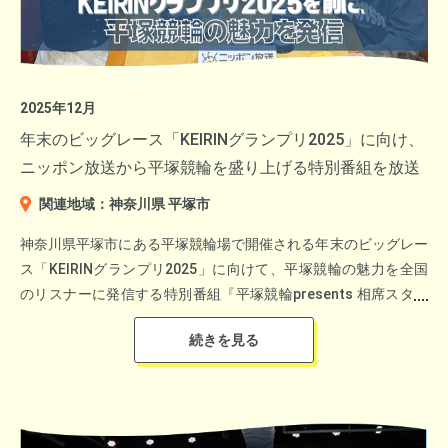
横浜出身で、地元愛にあふれる高城れにのおススメ観光スポッ
2025年12月
ト・絶品グルメの紹介の他、来年開催されるGREEN×EXPO2027
年末のビッグレース「KEIRINグランプリ2025」に向け、
の紹介、さらにプレキャンペーンの特別企画の中から下記をピッ
ニッポン放送から平塚競輪を盛り上げる特別番組を放送
クアップして紹介。
関連地域：神奈川県 平塚市
神奈川県平塚市にある平塚競輪場で開催される年末のビッグレー
ス「KEIRINグランプリ2025」に向けて、平塚競輪の魅力を全国
のリスナーに発信する特別番組『平塚競輪presents 相席スター
ト山添寛の「号砲IT」』を放送しました。
▼出演：相席スタート山添寛さん・風吹ケイさん