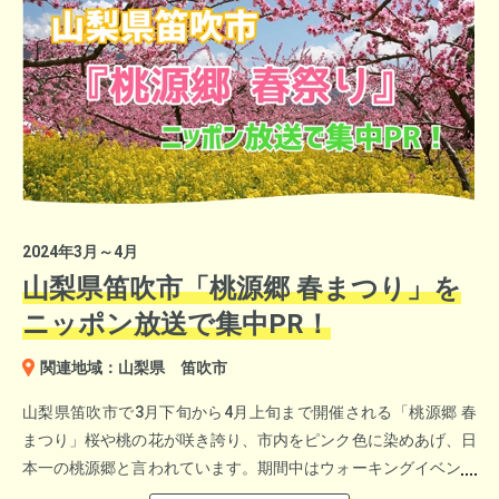
観光名所では「浜名湖パルパル」！
みちょぱも幼少期に何度も足を運んだ思い出の遊園地。
＜地域産業賞＞
現在ではSixTONESの聖地としても有名。
愛媛県伊予市 上田 沙耶さん
同市地域創生課 城戸 敬考さん
地域資源を生かして、様々な事業を展開するスピード感と実行力
が評価されました。
2024年3月～4月
山梨県笛吹市「桃源郷 春まつり」を
ニッポン放送で集中PR！
物販ブースでは、福井県坂井市が「焼き鯖寿司」、「エビ煎餅」
関連地域：山梨県 笛吹市
など北陸美味を販売。 千葉県の銚子電鉄は「ぬれ煎餅」「まず
い棒」話題のオリジナル商品販売しました。
山梨県笛吹市で3月下旬から4月上旬まで開催される「桃源郷 春
まつり」桜や桃の花が咲き誇り、市内をピンク色に染めあげ、日
本一の桃源郷と言われています。期間中はウォーキングイベント
写真提供：浜松・浜名湖ツーリズムビューロー
や花見バスツアーなどイベントも盛りだくさんで、お花見散策を