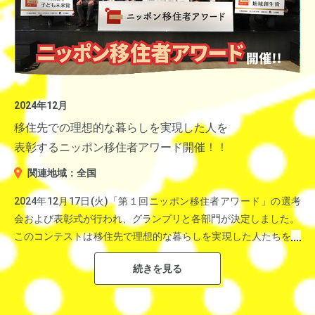
人口72万人を抱える政令都市として、スポーツに親しめるまちづ
選考委員長 林﨑 理
くりと子育てしやすい環境整備に注力しています。
▼山本一太 群馬県知事
一般財団法人地域活性化センター 理事長／（公社）ふるさと回
帰・移住交流推進機構（JOIN-FURUSATO）業務執行理事
今回は相模原市の魅力を伝えるために、相模原スポーツ宣伝大臣
を務める青山学院原晋監督をパーソナリティに、本村相模原市長
選考委員
を迎えてお送りするスペシャル番組を公開収録（1月29日）。翌
及川 卓也
2024年12月
「鶴光の噂のゴールデンリクエスト」から誕生した音頭の披露で
2月14日にオンエアしました。
マガジンハウス「こここ」統括プロデューサー/starnet代表
は、総勢10名のアナウンサーがリスナーと共に歌って踊り当日一
移住先での理想的な暮らしを実現した人を
風間欣人
番の盛り上がりを見せ、５時間におよぶ豪華生放送は無事幕を閉
表彰するニッポン移住者アワード開催！！
JTB総合研究所 代表取締役社長執行役員、立教大学 観光学
じた。
関連地域：全国
部 特任教授
中川淳一郎 編集者
2024年12月17日(火)「第１回ニッポン移住者アワード」の選考
山本ふみこ 随筆家
▼1300年の歴史を誇る北陸最古の温泉地・粟津温泉
会および表彰式が行われ、グランプリと各部門が決定しました。
全国各地から湯治客が訪れる。「恋人の聖地」としても有名。
このコンテストは移住先で理想的な暮らしを実現した人たちを表
彰するもので、産経新聞社、ニッポン放送、BSフジ、扶桑社、
ポニーキャニオンのフジサンケイグループ5社の地域創生セクシ
ョンが主催しています。
ご参加していただいた自治体は一次選考で12自治体の18組、最