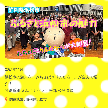
終選考で７自治体７組の方々が選ばれました。
▼詳しくはこちら
＜週刊なるほど！ニッポン＞
伊那市観光協会
グランプリを受賞された
静岡県焼津市の水野 優子さんと焼津市 経済部誘致戦略課の鈴木
上貴さんの喜びの声は「週刊なるほど！ニッポン」の中で紹介さ
■静岡県南伊豆町観光協会
▼当日の会場の様子
れました。
展開：上柳昌彦 「あさぼらけ」番組内インフォメーション
「週刊 なるほど！ニッポン」12月28日（日）ＯＡ
「ニッポン移住者アワード」とは
▼BUCK－TICK 星野英彦（左から２番目）
時期：2025年4月中旬
「週刊なるほど！ニッポン」ブログ
▼冬に旬を迎えるカニと寒ブリ
移住で理想的な暮らしを実現した人たちを表彰するコンテスト。
南伊豆町の春のお出かけスポットをご紹介。
選考は、地域創生や地方移住に知見のある識者で構成する選考委
温泉や白い砂浜が美しい弓ヶ浜、夕焼けが映える石廊崎など、南
員会が担当。
2024年11月
伊豆町には魅力がいっぱい。
自己実現・家族の幸せ・地域貢献・コミュニティ活性化・事業立
浜松市の魅力を、みちょぱ＆りんたろー。が全力で紹
ち上げ・伝統継承・次世代育成など、さまざまな視点で審査を行
そんな中、4月のお楽しみといえば「筍狩り」！
介！
い、グランプリほか各部門賞を選考。同時に各自治体の取り組み
道具や長靴もレンタル可能で、手ぶらで体験ができます。
特別番組 ＃みちょパラ 浜松部 公開収録
も審査し、移住者や地域の方々にとって魅力な移住促進施策を行
関連地域：静岡県浜松市
っている自治体を表彰。
移住者とその暮らしを支援する自治体双方を審査対象とします。
▼back number 全員（清水 依与吏／小島和也／栗原寿）