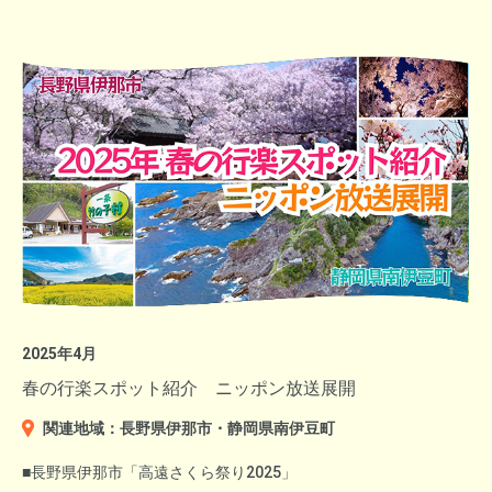
これを縁に小松市長が度々ニッポン放送の番組に出演するように
三浦海岸は1970年代には400万人を集める人気の海水浴場でした
なり25年10月には小松市PRキャンペーンを実施。
が、海水浴離れもあり年々観光客が減り続け、23年は8万人まで
市長自らがマイクを持ち、力強い言葉で小松市をPRするCMを制
減少。
作した。
三浦海岸海水浴場の運営は自治体ではなく海の家を中心とした運
営委員会が行っていたが、24年は海の家が1軒の出店も無く海水
▼石川県観光ブランドプロデューサーを務める松任谷由実さんが
浴場に必ず必要なライフセーバー・監視員の費用捻出が出来ず、
作曲した発車メロディが流れる北陸新幹線小松駅（上）と、北陸
閉鎖となっていた。
新幹線加賀温泉駅（下）。
25年からは、関東有数の海水浴場の復活のため、ニッポン放送が
三浦市を全面バックアップし、海の家に頼らない新たな魅力と賑
神奈川・横浜デスティネーションキャンペーン公式サイト
わいの創出のため「MIURA FUN BEACH」として生まれ変わった
神奈川県平塚市ホームページ
＜ウェルビーイング賞＞
三浦海岸のイベント実施・運営をおこないます。
▼群馬県出身の前島花音アナウンサー
京都府舞鶴市 岡山 茉莉さん
2025年4月
舞鶴市 産業振興部ふるさと応援課 藤村 聡さん
公開放送は、トップバッターを務める「上柳昌彦 あさぼらけ」
春の行楽スポット紹介 ニッポン放送展開
平塚競輪ホームページ
の上柳昌彦と前島アナによる‘’ラジオビーチ in 三浦海岸2025～
関連地域：長野県伊那市・静岡県南伊豆町
移住の苦悩や楽しさをコミックエッセイで発信し、充実した人生
MIURA FUN BEACH～！‘’のタイトルコールで生放送スタート。
を送っている姿がウェルビーイングを体現していると評価されま
■長野県伊那市「高遠さくら祭り2025」
した。