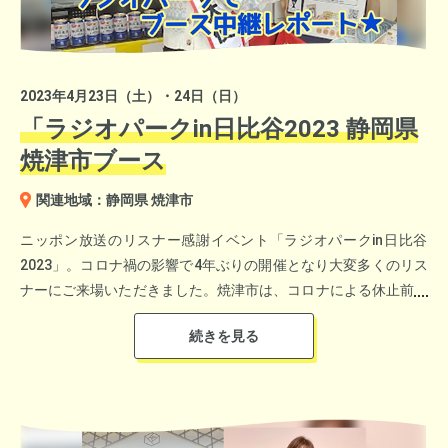
2023年4月23日（土）・24日（日）
「ラジオパークin日比谷2023 静岡県
焼津市ブース
関連地域：静岡県 焼津市
ニッポン放送のリスナー感謝イベント「ラジオパークin日比谷
2023」。コロナ禍の影響で4年ぶりの開催となり大変多くのリス
ナーにご来場いただきました。焼津市は、コロナによる休止前ま
で2017年から19年まで3年連続で出展、今回で4回目の出展とな
ります。ブースでは焼津市のふるさと納税の返礼品の展示や、ふ
るさと納税の詳細をまとめた冊子の配布（5,000部）、地元で水
揚げされたマグロやカツオを使用した缶詰の販売（1,700缶完
売）を実施。また、やいづ親善大使のSKE48青木詩織さんが、ブ
ース内から番組の中継レポートに登場。焼津市の魅力を電波に乗