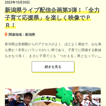
2023年10月30日
自身の子育て環境を充実させながら、地域の風土を 生かし養蜂
新潟県ライブ配信企画第3弾！「全力
に取り組む姿勢が評価されました。
子育て応援県」を楽しく映像でＰ
Ｒ！
関連地域：新潟県
新潟県は首都圏からのアクセスがよく、ほどよく都会で、山も海
も豊か！非常にバランスがいい県であり、子育てに関連する数値
もかなり良く、まさに子育てにも「つかえる」県となっていま
＜週刊なるほど！ニッポン＞
す。新潟県では「子育てに優しい新潟県」の実現に向け、子育て
会場内ステージでは、お笑い芸人のネタ披露、シンガーソングラ
世代を中心に幅広く支持される新潟県出身の横澤夏子さんが、
グランプリを受賞された
イターの歌声で賑わいました。
「子育てに優しい新潟県」アンバサダーに就任。かたや子育ては
長野県原村の橘田 美千代さんと原村商工観光課 和田 祐輔さんの
未経験のCreepy Nuts・DJ松永さん（長岡市出身）のふたりによ
喜びの声は「週刊なるほど！ニッポン」の中で紹介されました。
る「子育てに優しい新潟県」対談トークライブを2023年10月30
日（月）ニッポン放送地下２階のイマジンスタジオにて開催しま
「週刊 なるほど！ニッポン」1月19日（日）ＯＡ
した。会場には応募フォームから70名を招待。公開イベントをそ
のまま新潟県公式YouTubeチャンネルでリアルタイム配信する