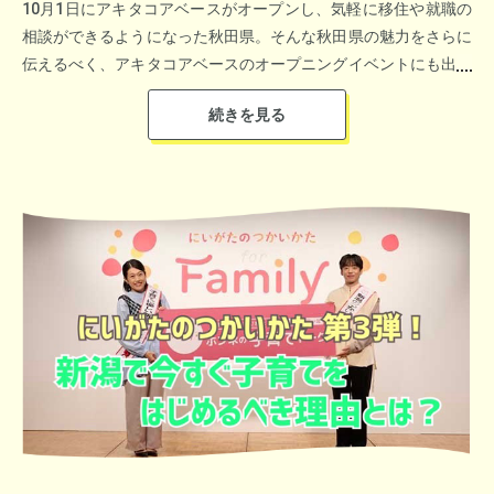
10月1日にアキタコアベースがオープンし、気軽に移住や就職の
相談ができるようになった秋田県。そんな秋田県の魅力をさらに
伝えるべく、アキタコアベースのオープニングイベントにも出演
された秋田県大館市出身のシンガーソングライター秋野紗良と秋
田県出身のニッポン放送熊谷実帆アナウンサーによる特別番組
「秋野紗良のミュージックトラベル」を放送。家族で秋田県へ移
住経験のある秋野紗良が秋田で出会った人々・自身の経験から作
ニッポン放送の朝の人気番組「飯田浩司のOK! Cozyup!」では、
られた楽曲についてのお話を伺いながら、秋田県の新ブランド米
笛吹市が誇る名湯「石和温泉」の入浴剤をリスナープレゼント。
「サキホコレ」をスタジオで実食したり秋野紗良がアンバサダー
を務める秋田県大館市の「東光鉄工株式会社」農業用ドローン
心も身体も癒してくれる、笛吹市の魅力をしっかりお伝えしまし
PVの撮影裏話まで。心温まる歌と秋田の魅力が凝縮されたハー
た。
トフルな1時間をお届けしました。
＜選考委員特別賞＞
千葉県長生村 橋澤 義憲さん
同村企画財政課 渡邉 敬文さん