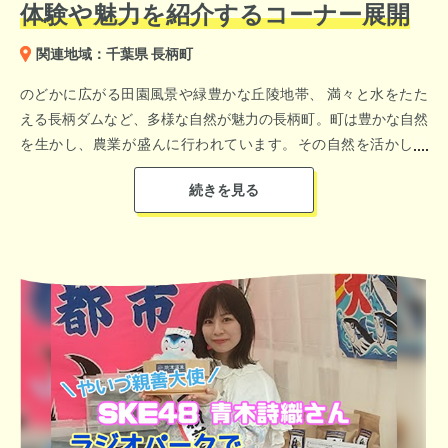
体験や魅力を紹介するコーナー展開​
関連地域：千葉県 長柄町
のどかに広がる田園風景や緑豊かな丘陵地帯、 満々と水をたた
える長柄​ダムなど、多様な自然が魅力の長柄町。町は豊かな自然
を生かし、農業が​盛んに行われています。​その自然を活かした
「ながらグリーンツーリズム」事業では、町内の農家と連携し、
稲作体験やさつま芋掘りを中心とした収穫体験を提供していま
す。​収穫体験のほかに味噌づくりや太巻き花すしなどの楽しい体
験メニューが用意されており、農家の方のサポートを受けながら
安全に豊かな自然に触れることができます。​お祭りやイベント、
観光などを週に1回、「ハロー千葉」でお知らせしています。​