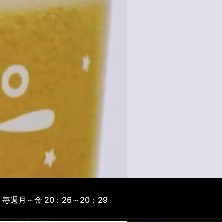
阪
毎週月～金 20：26～20：29