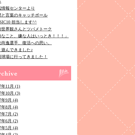
革
風情報センターより
間と言葉のキャッチボール
SIC10 担当します^^
崎世界観さんとツバメトーク
嫌なこと、嫌な人はいっとき！！！」
松尚逸選手、復活への思い。
と遊んできました♪
田球場に行ってきました！
7年11月 (1)
7年10月 (3)
7年9月 (4)
7年8月 (4)
7年7月 (2)
7年6月 (2)
7年5月 (4)
7年4月 (2)