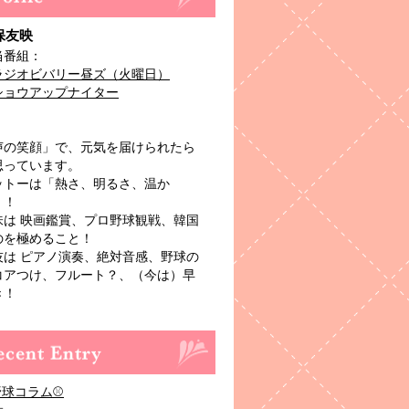
保友映
当番組：
ラジオビバリー昼ズ（火曜日）
ショウアップナイター
声の笑顔」で、元気を届けられたら
思っています。
ットーは「熱さ、明るさ、温か
」！
味は 映画鑑賞、プロ野球観戦、韓国
のを極めること！
技は ピアノ演奏、絶対音感、野球の
コアつけ、フルート？、（今は）早
き！
野球コラム⚾