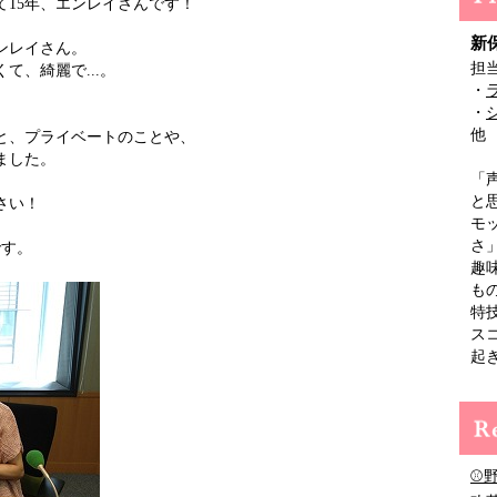
て15年、エンレイさんです！
新
ンレイさん。
担
て、綺麗で...。
・
。
・
他
と、プライベートのことや、
ました。
「
と
さい！
モ
さ
です。
趣
も
特
ス
起
⚾