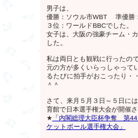
男子は、
優勝：ソウル市WBT 準優
３位：ワールドBBCでした。
女子は、大阪の強豪チーム・
した。
私は両日とも観戦に行ったの
元の方が多くいらっしゃって
るたびに拍手がおこったり・
＾＾
さて、来月５月３日～５日に
育館で日本選手権大会が開催
★
「内閣総理大臣杯争奪 第4
ケットボール選手権大会」