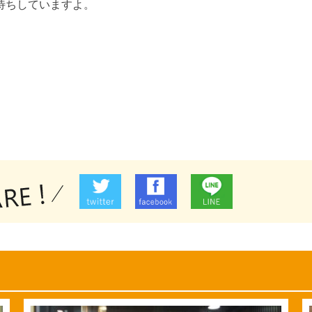
待ちしていますよ。