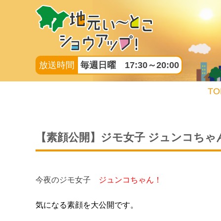
放送時間
毎週日曜 17:30～20:00
TO
【素顔公開】ジモ女子 ジュンコちゃ
今夜のジモ女子
ジュンコちゃん！
気になる素顔を大公開です。