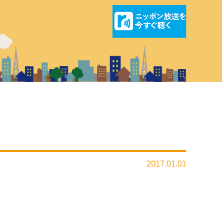
2017.01.01