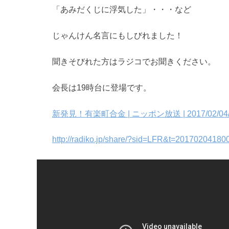
「あみだくじに浮気した」・・・など
じゃんけん名言にもしびれました！
聞きそびれた方はラジコでお聞きください。
会長は19時台に登場です。
新発見！有楽町合金 | ニッポン放送 | 2017/02/04/土 
http://radiko.jp/share/?sid=LFR&t=20170204180