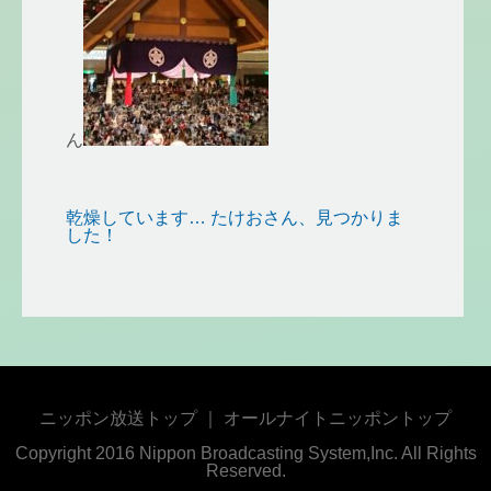
ん
乾燥しています…
たけおさん、見つかりま
した！
ニッポン放送トップ
｜
オールナイトニッポントップ
Copyright 2016 Nippon Broadcasting System,Inc. All Rights
Reserved.