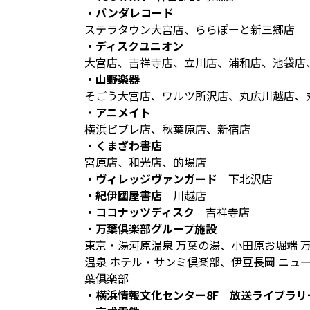
・バンダレコード
ステラタウン大宮店、ららぽーと新三郷店
・ディスクユニオン
大宮店、吉祥寺店、立川店、浦和店、池袋店
・山野楽器
そごう大宮店、ワルツ所沢店、丸広川越店、
・
アニメイト
横浜ビブレ店、秋葉原店、新宿店
・くまざわ書店
宮原店、和光店、的場店
・ヴィレッジヴァンガード
下北沢店
・紀伊國屋書店
川越店
・ココナッツディスク
吉祥寺店
・万葉倶楽部グループ施設
東京・湯河原温泉 万葉の湯、小田原お堀端 
温泉 ホテル・サンミ倶楽部、伊豆長岡 ニュ
葉俱楽部
・横浜情報文化センター8F 放送ライブラリ