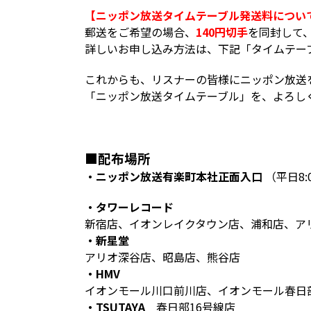
【ニッポン放送タイムテーブル発送料につい
郵送をご希望の場合、
140円切手
を同封して
詳しいお申し込み方法は、下記「タイムテー
これからも、リスナーの皆様にニッポン放送
「ニッポン放送タイムテーブル」を、よろし
■配布場所
・ニッポン放送有楽町本社正面入口
（平日8:0
・タワーレコード
新宿店、イオンレイクタウン店、浦和店、ア
・新星堂
アリオ深谷店、昭島店、熊谷店
・HMV
イオンモール川口前川店、イオンモール春日部店、立
・TSUTAYA
春日部16号線店