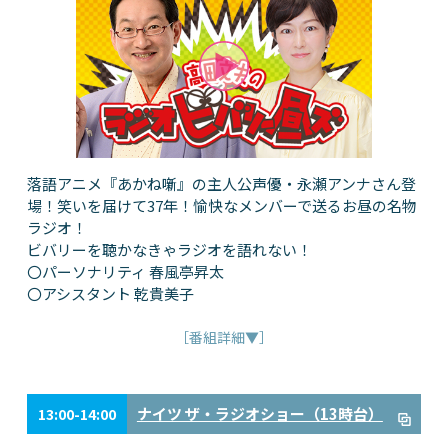
落語アニメ『あかね噺』の主人公声優・永瀬アンナさん登
場！笑いを届けて37年！愉快なメンバーで送るお昼の名物
ラジオ！
ビバリーを聴かなきゃラジオを語れない！
〇パーソナリティ 春風亭昇太
〇アシスタント 乾貴美子
［番組詳細▼］
ナイツ ザ・ラジオショー（13時台）
13:00-14:00