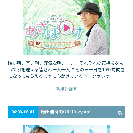
眠い朝、辛い朝、元気な朝、、、、それぞれの気持ちをも
って朝を迎える皆さん一人一人に その日一日を10％前向き
になってもらえるように心がけているトークラジオ
［番組詳細▼］
飯田浩司のOK! Cozy up!
06:00-06:41