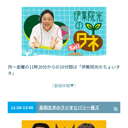
月～金曜の11時20分からの10分間は「伊集院光のちょいタ
ネ」
［番組詳細▼］
高田文夫のラジオビバリー昼ズ
11:30-13:00