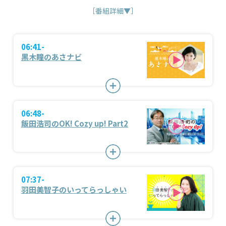
［番組詳細▼］
06:41-
黒木瞳のあさナビ
06:48-
飯田浩司のOK! Cozy up! Part2
07:37-
羽田美智子のいってらっしゃい