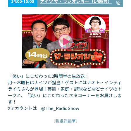
ナイツ ザ・ラジオショー（14時台）
14:00-15:00
「笑い」にこだわった2時間半の生放送！
月～木曜日はナイツが担当！ゲストにはナオト・インティ
ライミさんが登場！芸能・家庭・野球などなどナイツのト
ークと、「笑い」にこだわったネタコーナーをお届けしま
す！
Xアカウントは @The_RadioShow
［番組詳細▼］