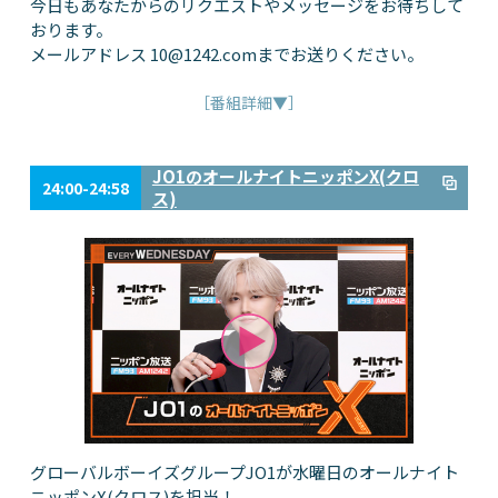
今日もあなたからのリクエストやメッセージをお待ちして
おります。
メールアドレス
10@1242.com
までお送りください。
［番組詳細▼］
JO1のオールナイトニッポンX(クロ
24:00-24:58
ス)
グローバルボーイズグループJO1が水曜日のオールナイト
ニッポンX(クロス)を担当！