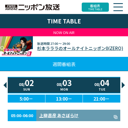
番組表
TIME TABLE
TIME TABLE
NOW ON AIR
放送時間
27:00 ～ 29:00
杉本ラララのオールナイトニッポン0(ZERO)
週間番組表
02
03
04
08/
08/
08/
SUN
MON
TUE
5:00－
13:00－
21:00－
上柳昌彦 あさぼらけ
05:00-06:00