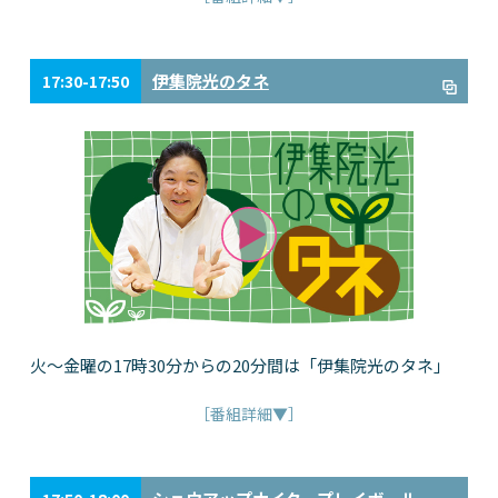
伊集院光のタネ
17:30-17:50
火～金曜の17時30分からの20分間は「伊集院光のタネ」
［番組詳細▼］