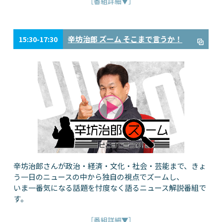
［番組詳細▼］
辛坊治郎 ズーム そこまで言うか！
15:30-17:30
辛坊治郎さんが政治・経済・文化・社会・芸能まで、きょ
う一日のニュースの中から独自の視点でズームし、
いま一番気になる話題を忖度なく語るニュース解説番組で
す。
［番組詳細▼］